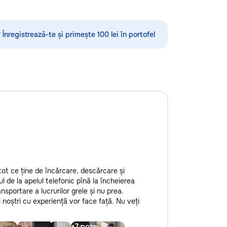
ova #Renovare
#BeforeAfter
 Înregistrează-te și primește 100 lei în portofel
tot ce ține de încărcare, descărcare și
l de la apelul telefonic pînă la încheierea
ansportare a lucrurilor grele și nu prea.
ii noștri cu experiență vor face față. Nu veți