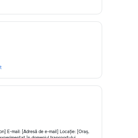
t
n] E-mail: [Adresă de e-mail] Locație: [Oraș,
i experimentat în domeniul transportului,