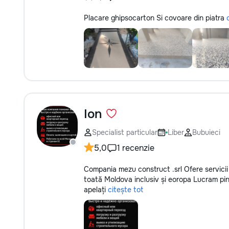
Placare ghipsocarton Si covoare din piatra
Ion
Specialist particular
Liber
Bubuieci
5,0
1 recenzie
Compania mezu construct .srl Ofere servicii
toată Moldova inclusiv și eoropa Lucram pin 
apelați
citește tot