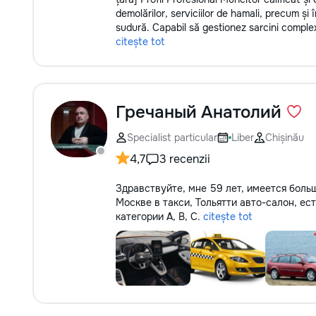
demolărilor, serviciilor de hamali, precum și în
sudură. Capabil să gestionez sarcini complexe
citește tot
Гречаный Анатолий
Specialist particular
Liber
Chișinău
4,7
3 recenzii
Здравствуйте, мне 59 лет, имеется больш
Москве в такси, Тольятти авто-салон, ес
категории A, B, C.
citește tot