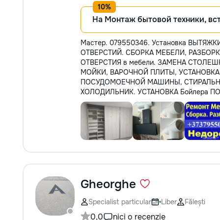
На Монтаж бытовой техники, вс
Мастер. 079550346. Установка ВЫТЯЖ
ОТВЕРСТИЙ. СБОРКА МЕБЕЛИ, РАЗБОРК
ОТВЕРСТИЯ в мебели. ЗАМЕНА СТОЛЕ
МОЙКИ, ВАРОЧНОЙ ПЛИТЫ, УСТАНОВК
ПОСУДОМОЕЧНОЙ МАШИНЫ, СТИРАЛЬН
ХОЛОДИЛЬНИК. УСТАНОВКА Бойлера П
Gheorghe
Specialist particular
Liber
Fălești
0,0
nici o recenzie