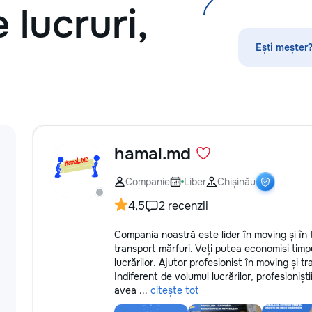
 lucruri,
#ConstrucțiiMold
#RoofingMoldova 
#LucrăriCalitative
Ești meșter?
hamal.md
Companie
Liber
Chișinău
4,5
2 recenzii
Compania noastră este lider în moving și în 
transport mărfuri. Veți putea economisi timpu
lucrărilor. Ajutor profesionist în moving și tr
Indiferent de volumul lucrărilor, profesionișt
avea ...
citește tot