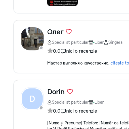
Олег
Specialist particular
Liber
Sîngera
0,0
nici o recenzie
Мастер выполняю качественно.
citește to
Dorin
D
Specialist particular
Liber
0,0
nici o recenzie
[Nume și Prenume] Telefon: [Număr de telefo
țară] Profil Profesional Muncitor calificat ș