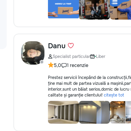
Danu
Specialist particular
Liber
5,0
1 recenzie
Prestez servicii începând de la construcții,f
ține mai mult de partea vizuală a mașinii,par
interior,sunt un băiat serios,dornic de lucru 
calitate și garanție clientului!
citește tot