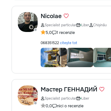
Nicolae
Specialist particular
Liber
Chișinău
5,0
1 recenzie
068351522
citește tot
Мастер ГЕННАДИЙ
Specialist particular
Liber
0,0
nici o recenzie