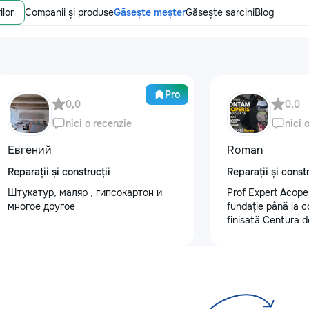
ilor
Companii și produse
Găsește meșter
Găsește sarcini
Blog
Pro
0,0
0,0
nici o recenzie
nici 
Евгений
Roman
Reparații și construcții
Reparații și constr
Штукатур, маляр , гипсокартон и
Prof Expert Acoper
многое другое
fundație până la 
finisată Centura d
Demontare acoperi
acoperiș nou • Șe
închis • Sistem plu
tu un acoperiș sig
ne: +373 62 020 
#ProfExpertAcope