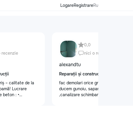
Logare
Registrare
Ru
0,0
o recenzie
nici o recenzie
alexandtu
ucții
Reparații și construcții
iș – calitate de la
fac demolari orice greutate de lucru si
coamă! Lucrare
ducem gunoiu, sapam gropi
e beton : •
,canalizare schimbam trubele.Montam
ș vechi • Montare
gipsocarеon dupa proect.
andramă de tip
vial complet Vrei și
ur și durabil? Sună-
585
riș #AcoperișNou