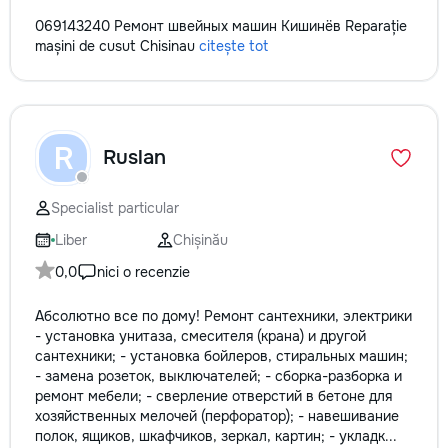
069143240 Ремонт швейных машин Кишинёв Reparație
mașini de cusut Chisinau
citește tot
R
Ruslan
Specialist particular
Liber
Chișinău
0,0
nici o recenzie
Абсолютно все по дому! Pемонт сантехники, электрики
- установка унитаза, смесителя (крана) и другой
сантехники; - установка бойлеров, стиральных машин;
- замена розеток, выключателей; - сборка-разборка и
ремонт мебели; - сверление отверстий в бетоне для
хозяйственных мелочей (перфоратор); - навешивание
полок, ящиков, шкафчиков, зеркал, картин; - укладк...