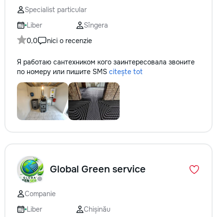
Specialist particular
Liber
Sîngera
0,0
nici o recenzie
Я работаю сантехником кого заинтересовала звоните
по номеру или пишите SMS
citește tot
Global Green service
Companie
Liber
Chișinău