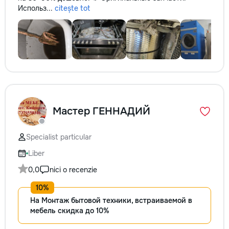
Использ...
citește tot
Мастер ГЕННАДИЙ
Specialist particular
Liber
0,0
nici o recenzie
На Монтаж бытовой техники, встраиваемой в
мебель скидка до 10%