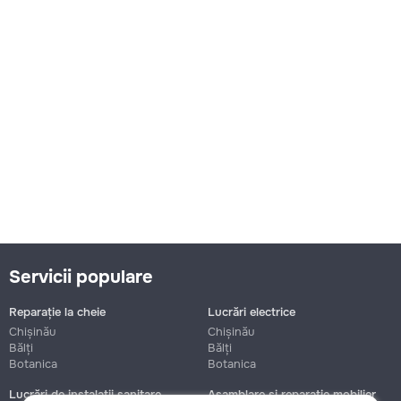
Servicii populare
Reparație la cheie
Lucrări electrice
Chișinău
Chișinău
Bălți
Bălți
Botanica
Botanica
Lucrări de instalații sanitare
Asamblare și reparație mobilier