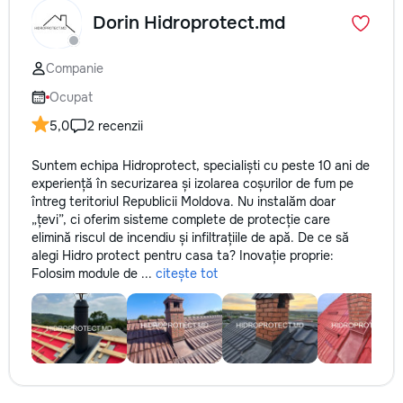
Dorin Hidroprotect.md
Companie
Ocupat
5,0
2 recenzii
Suntem echipa Hidroprotect, specialiști cu peste 10 ani de
experiență în securizarea și izolarea coșurilor de fum pe
întreg teritoriul Republicii Moldova. Nu instalăm doar
„țevi”, ci oferim sisteme complete de protecție care
elimină riscul de incendiu și infiltrațiile de apă. De ce să
alegi Hidro protect pentru casa ta? Inovație proprie:
Folosim module de ...
citește tot