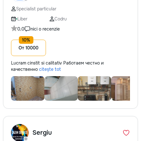
Specialist particular
Liber
Codru
0,0
nici o recenzie
От 10000
Lucram cinstit si calitativ Работаем честно и
качественно
citește tot
Sergiu