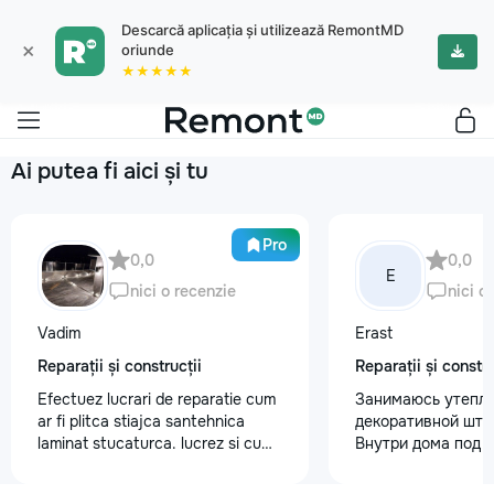
Descarcă aplicația și utilizează RemontMD
×
oriunde
★★★★★
Ai putea fi aici și tu
Pro
0,0
0,0
E
nici o recenzie
nici o
Vadim
Erast
Reparații și construcții
Reparații și constru
Efectuez lucrari de reparatie cum
Занимаюсь утепле
ar fi plitca stiajca santehnica
декоративной шту
laminat stucaturca. lucrez si cu
Внутри дома под к
lemnu cum ar fi vagonca cine are
+37368535079
nevoe apelati 068368379