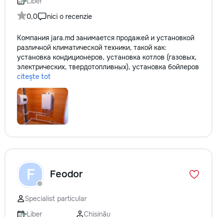
Liber
0,0
nici o recenzie
Компания jara.md занимается продажей и установкой
различной климатической техники, такой как:
установка кондиционеров, установка котлов (газовых,
электрических, твердотопливных), установка бойлеров
citește tot
F
Feodor
Specialist particular
Liber
Chișinău