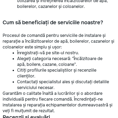
utilizarea și întreținerea încălzitoarelor de apă,
boilerelor, cazanelor și coloanelor.
Cum să beneficiați de serviciile noastre?
Procesul de comandă pentru serviciile de instalare și
reparație a încălzitoarelor de apă, boilerelor, cazanelor și
coloanelor este simplu și ușor:
Înregistrați-vă pe site-ul nostru.
Alegeți categoria necesară: "Încălzitoare de
apă, boilere, cazane, coloane".
Citiți profilurile specialiștilor și recenziile
clienților.
Contactați specialistul ales și discutați detaliile
serviciului necesar.
Garantăm o calitate înaltă a lucrărilor și o abordare
individuală pentru fiecare comandă. Încredințați-ne
instalarea și reparația echipamentelor dumneavoastră și
veți fi mulțumit de rezultat.
Recenzii și evaluări