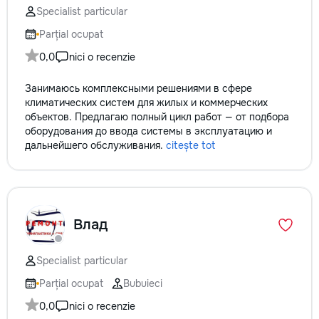
Specialist particular
Parțial ocupat
0,0
nici o recenzie
Занимаюсь комплексными решениями в сфере
климатических систем для жилых и коммерческих
объектов. Предлагаю полный цикл работ — от подбора
оборудования до ввода системы в эксплуатацию и
дальнейшего обслуживания.
citește tot
Влад
Specialist particular
Parțial ocupat
Bubuieci
0,0
nici o recenzie