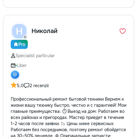
Н
Николай
Pro
Specialist particular
Liber
5,0
2 recenzii
Профессиональный ремонт бытовой техники Вернем к
жизни вашу технику быстро, честно и с гарантией! Мои
главные преимущества: ⏱️ Выезд на дом: Работаем во
всех районах и пригородах. Мастер приедет в течение
1–2 часов после заявки. 📉 Цены ниже сервисных:
Работаем без посредников, поэтому ремонт обойдется
на 30–50% дешевле. ⚙️ Оригинальные запчасти: