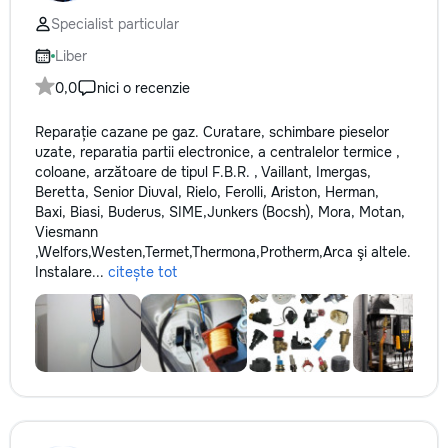
Specialist particular
Liber
0,0
nici o recenzie
Reparație cazane pe gaz. Сuratare, schimbare pieselor
uzate, reparatia partii electronice, a centralelor termice ,
coloane, arzătoare de tipul F.B.R. , Vaillant, Imergas,
Beretta, Senior Diuval, Rielo, Ferolli, Ariston, Herman,
Baxi, Biasi, Buderus, SIME,Junkers (Bocsh), Mora, Motan,
Viesmann
,Welfors,Westen,Termet,Thermona,Protherm,Arca şi altele.
Instalare...
citește tot