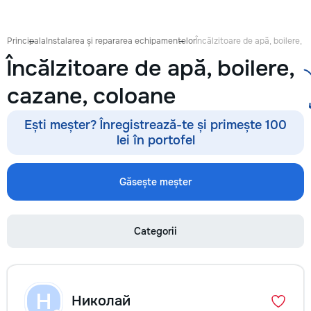
Principala
Instalarea și repararea echipamentelor
Încălzitoare de apă, boilere, 
Încălzitoare de apă, boilere,
cazane, coloane
Ești meșter? Înregistrează-te și primește 100
lei în portofel
Găsește meșter
Categorii
Н
Николай