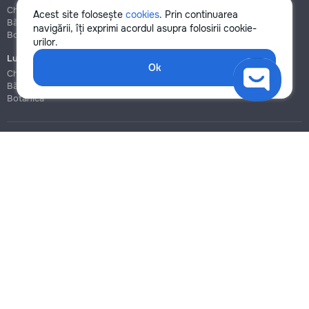
Chișinău
Chișinău
Acest site folosește
cookies
. Prin continuarea
Bălți
Bălți
navigării, îți exprimi acordul asupra folosirii cookie-
Botanica
Botanica
urilor.
Lucrări de construcție și instalare
Ok
Chișinău
Bălți
Botanica
Blog
Reguli
Prețuri la servicii
Ajutor
Politica de confidențialitate
Cookies