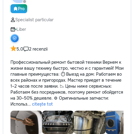
Pro
Specialist particular
Liber
5,0
2 recenzii
Профессиональный ремонт бытовой техники Вернем к
жизни вашу технику быстро, честно и с гарантией! Мои
главные преимущества: ⏱️ Выезд на дом: Работаем во
всех районах и пригородах. Мастер приедет в течение
1–2 часов после заявки. 📉 Цены ниже сервисных:
Работаем без посредников, поэтому ремонт обойдется
на 30–50% дешевле. ⚙️ Оригинальные запчасти:
Использ...
citește tot