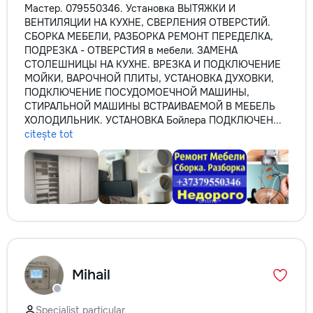
Мастер. 079550346. Установка ВЫТЯЖКИ И
ВЕНТИЛЯЦИИ НА КУХНЕ, СВЕРЛЕНИЯ ОТВЕРСТИЙ.
СБОРКА МЕБЕЛИ, РАЗБОРКА РЕМОНТ ПЕРЕДЕЛКА,
ПОДРЕЗКА - ОТВЕРСТИЯ в мебели. ЗАМЕНА
СТОЛЕШНИЦЫ НА КУХНЕ. ВРЕЗКА И ПОДКЛЮЧЕНИЕ
МОЙКИ, ВАРОЧНОЙ ПЛИТЫ, УСТАНОВКА ДУХОВКИ,
ПОДКЛЮЧЕНИЕ ПОСУДОМОЕЧНОЙ МАШИНЫ,
СТИРАЛЬНОЙ МАШИНЫ ВСТРАИВАЕМОЙ В МЕБЕЛЬ
ХОЛОДИЛЬНИК. УСТАНОВКА Бойлера ПОДКЛЮЧЕН...
citește tot
Mihail
Specialist particular