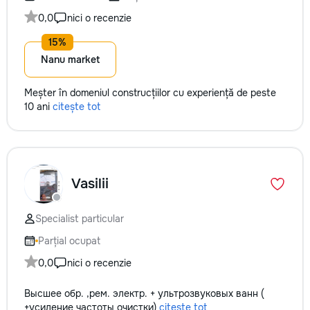
0,0
nici o recenzie
Nanu market
Meșter în domeniul construcțiilor cu experiență de peste
10 ani
citește tot
Vasilii
Specialist particular
Parțial ocupat
0,0
nici o recenzie
Высшее обр. ,рем. электр. + ультрозвуковых ванн (
+усиление частоты очистки)
citește tot