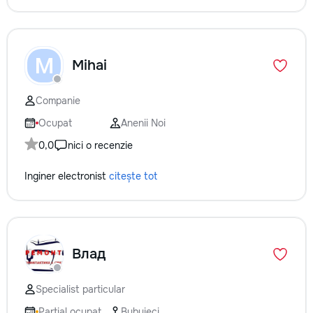
M
Mihai
Companie
Ocupat
Anenii Noi
0,0
nici o recenzie
Inginer electronist
citește tot
Влад
Specialist particular
Parțial ocupat
Bubuieci