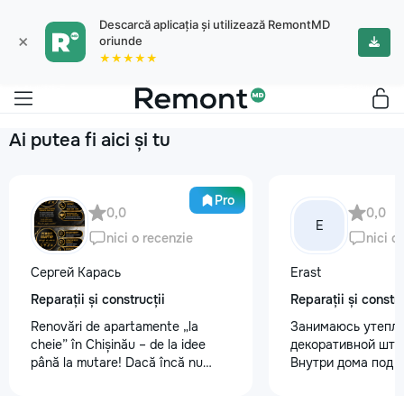
Descarcă aplicația și utilizează RemontMD
×
oriunde
★★★★★
Ai putea fi aici și tu
Pro
0,0
0,0
E
nici o recenzie
nici o
Сергей Карась
Erast
Reparații și construcții
Reparații și constru
Renovări de apartamente „la
Занимаюсь утепле
cheie” în Chișinău – de la idee
декоративной шту
până la mutare! Dacă încă nu
Внутри дома под к
aveți un design-proiect, nu este o
+37368535079
problemă. Vă putem realiza un