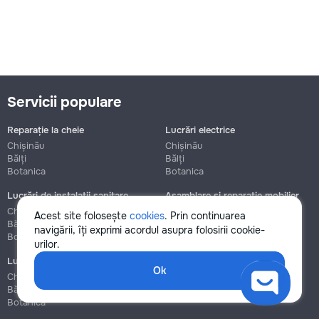
Servicii populare
Reparație la cheie
Lucrări electrice
Chișinău
Chișinău
Bălți
Bălți
Botanica
Botanica
Lucrări de instalații sanitare
Asamblare și reparație mobilier
Chișinău
Chișinău
Acest site folosește
cookies
. Prin continuarea
Bălți
Bălți
navigării, îți exprimi acordul asupra folosirii cookie-
Botanica
Botanica
urilor.
Lucrări de construcție și instalare
Ok
Chișinău
Bălți
Botanica