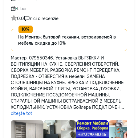
не включается? Не спешите
кромки, чистая ра
покупать новую! Спасем ваш
резьбой. Кишинёв 
Liber
бюджет.
Выезд на замер, к
0,0
nici o recenzie
по цвету и покрыт
На Монтаж бытовой техники, встраиваемой в
мебель скидка до 10%
Мастер. 079550346. Установка ВЫТЯЖКИ И
ВЕНТИЛЯЦИИ НА КУХНЕ, СВЕРЛЕНИЯ ОТВЕРСТИЙ.
СБОРКА МЕБЕЛИ, РАЗБОРКА РЕМОНТ ПЕРЕДЕЛКА,
ПОДРЕЗКА - ОТВЕРСТИЯ в мебели. ЗАМЕНА
СТОЛЕШНИЦЫ НА КУХНЕ. ВРЕЗКА И ПОДКЛЮЧЕНИЕ
МОЙКИ, ВАРОЧНОЙ ПЛИТЫ, УСТАНОВКА ДУХОВКИ,
ПОДКЛЮЧЕНИЕ ПОСУДОМОЕЧНОЙ МАШИНЫ,
СТИРАЛЬНОЙ МАШИНЫ ВСТРАИВАЕМОЙ В МЕБЕЛЬ
ХОЛОДИЛЬНИК. УСТАНОВКА Бойлера ПОДКЛЮЧЕН...
citește tot