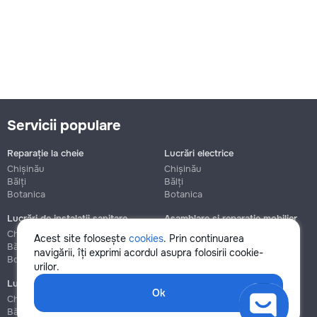
Servicii populare
Reparație la cheie
Lucrări electrice
Chișinău
Chișinău
Bălți
Bălți
Botanica
Botanica
Lucrări de instalații sanitare
Asamblare și reparație mobilier
Chișinău
Chișinău
Acest site folosește
cookies
. Prin continuarea
Bălți
Bălți
navigării, îți exprimi acordul asupra folosirii cookie-
Botanica
Botanica
urilor.
Lucrări de construcție și instalare
Ok
Chișinău
Bălți