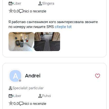
Liber
Sîngera
0,0
nici o recenzie
Я работаю сантехником кого заинтересовала звоните
по номеру или пишите SMS
citește tot
A
Andrei
Specialist particular
Liber
Puhoi
0,0
nici o recenzie