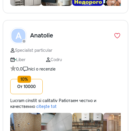
A
Anatolie
Specialist particular
Liber
Codru
0,0
nici o recenzie
От 10000
Lucram cinstit si calitativ Работаем честно и
качественно
citește tot