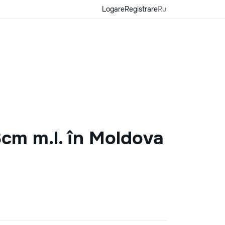
Logare
Registrare
Ru
 8cm m.l. în Moldova