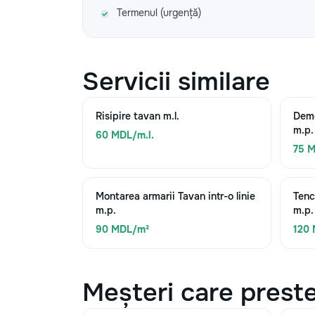
Termenul (urgență)
Servicii similare
Risipire tavan m.l.
Demo
m.p.
60 MDL/m.l.
75 
Montarea armarii Tavan intr-o linie
Tenc
m.p.
m.p.
90 MDL/m²
120
Meșteri care preste