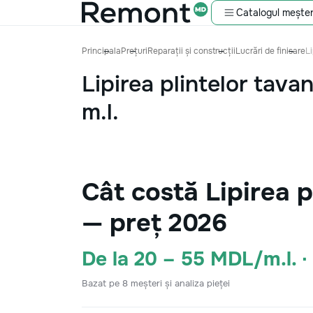
Catalogul meșter
Principala
Prețuri
Reparații și construcții
Lucrări de finisare
Li
Lipirea plintelor tava
m.l.
Cât costă Lipirea p
— preț 2026
De la 20 – 55 MDL/m.l. 
Bazat pe 8 meșteri și analiza pieței