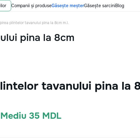
ilor
Companii și produse
Găsește meșter
Găsește sarcini
Blog
pirea plintelor tavanului pina la 8cm m.l.
nului pina la 8cm
lintelor tavanului pina la
· Mediu 35 MDL