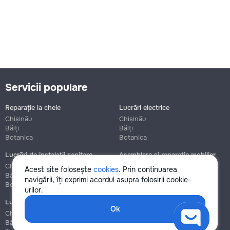
Servicii populare
Reparație la cheie
Lucrări electrice
Chișinău
Chișinău
Bălți
Bălți
Botanica
Botanica
Lucrări de instalații sanitare
Asamblare și reparație mobilier
Chișinău
Chișinău
Acest site folosește
cookies
. Prin continuarea
Bălți
Bălți
navigării, îți exprimi acordul asupra folosirii cookie-
Botanica
Botanica
urilor.
Lucrări de construcție și instalare
Ok
Chișinău
Bălți