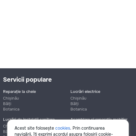
Servicii populare
Reparație la cheie
Lucrări electrice
Chișinău
Chișinău
Bălți
Bălți
Botanica
Botanica
Lucrări de instalații sanitare
Asamblare și reparație mobilier
Chișinău
Chișinău
Acest site folosește
cookies
. Prin continuarea
Bălți
Bălți
navigării, îți exprimi acordul asupra folosirii cookie-