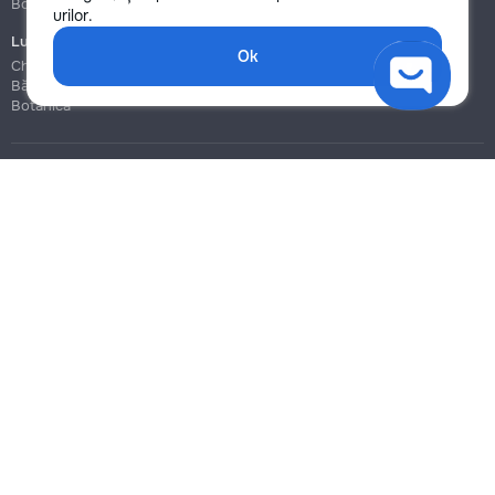
Botanica
Botanica
urilor.
Lucrări de construcție și instalare
Ok
Chișinău
Bălți
Botanica
Blog
Reguli
Prețuri la servicii
Ajutor
Politica de confidențialitate
Cookies
Scrie în suport
info@remont.md