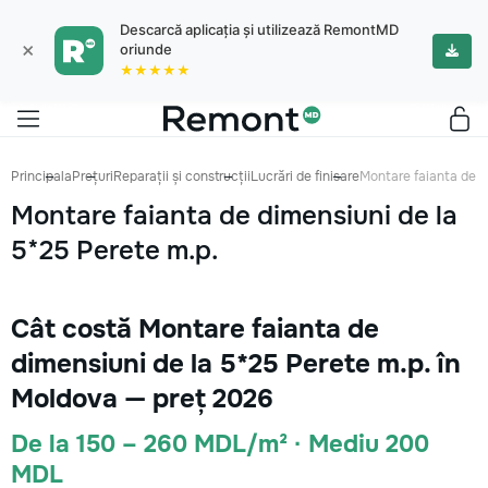
Descarcă aplicația și utilizează RemontMD
×
oriunde
★★★★★
Principala
Prețuri
Reparații și construcții
Lucrări de finisare
Montare faianta de d
Montare faianta de dimensiuni de la
5*25 Perete m.p.
Cât costă Montare faianta de
dimensiuni de la 5*25 Perete m.p. în
Moldova — preț 2026
De la 150 – 260 MDL/m² · Mediu 200
MDL