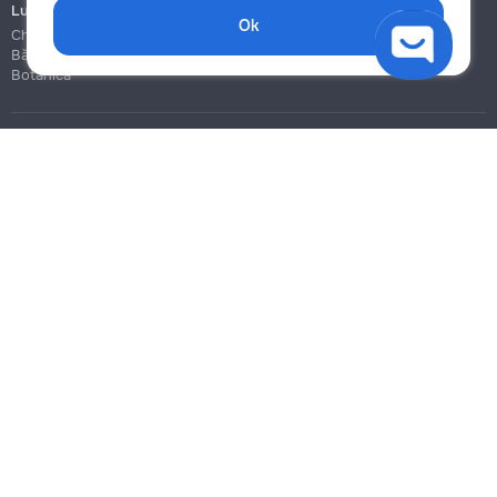
Lucrări de construcție și instalare
Ok
Chișinău
Bălți
Botanica
Blog
Reguli
Prețuri la servicii
Ajutor
Politica de confidențialitate
Cookies
Scrie în suport
info@remont.md
SRL "Br Team Pro"