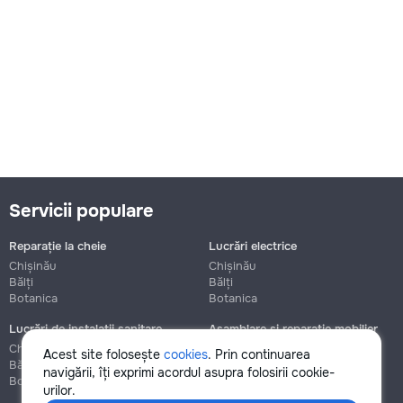
Servicii populare
Reparație la cheie
Lucrări electrice
Chișinău
Chișinău
Bălți
Bălți
Botanica
Botanica
Lucrări de instalații sanitare
Asamblare și reparație mobilier
Chișinău
Chișinău
Acest site folosește
cookies
. Prin continuarea
Bălți
Bălți
navigării, îți exprimi acordul asupra folosirii cookie-
Botanica
Botanica
urilor.