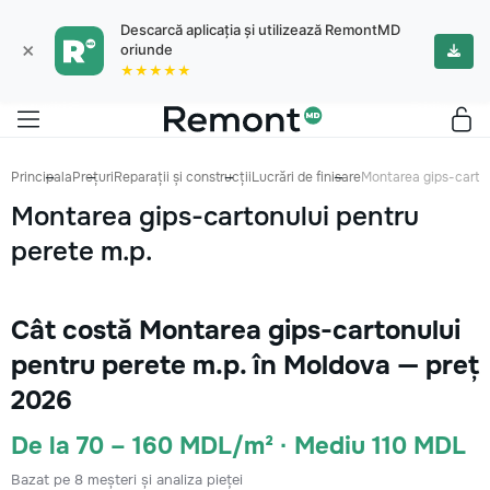
Descarcă aplicația și utilizează RemontMD
×
oriunde
★★★★★
Principala
Prețuri
Reparații și construcții
Lucrări de finisare
Montarea gips-carton
Montarea gips-cartonului pentru
perete m.p.
Cât costă Montarea gips-cartonului
pentru perete m.p. în Moldova — preț
2026
De la 70 – 160 MDL/m² · Mediu 110 MDL
Bazat pe 8 meșteri și analiza pieței