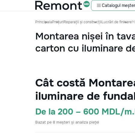
Catalogul meșter
Principala
Prețuri
Reparații și construcții
Lucrări de finisare
Mo
Montarea nișei în tav
carton cu iluminare de
Cât costă Montarea
iluminare de funda
De la 200 – 600 MDL/m.
Bazat pe 8 meșteri și analiza pieței