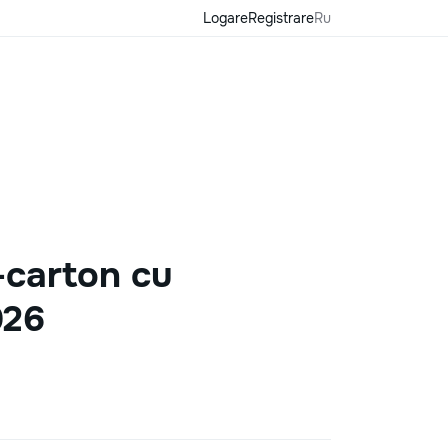
Logare
Registrare
Ru
-carton cu
026