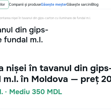
ilor
Companii și produse
Găsește meșter
Găsește sarcini
Blog
ntarea nișei în tavanul din gips-carton cu iluminare de fundal m.l.
anul din gips-
 fundal m.l.
 nișei în tavanul din gips
l m.l. în Moldova — preț 2
l. · Mediu 350 MDL