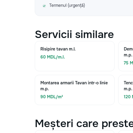
Termenul (urgență)
Servicii similare
Risipire tavan m.l.
Demo
m.p.
60 MDL/m.l.
75 
Montarea armarii Tavan intr-o linie
Tenc
m.p.
m.p.
90 MDL/m²
120
Meșteri care preste