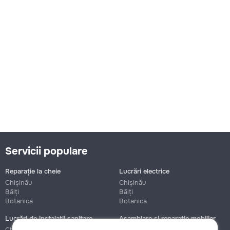
Servicii populare
Reparație la cheie
Lucrări electrice
Chișinău
Chișinău
Bălți
Bălți
Botanica
Botanica
Lucrări de instalații sanitare
Asamblare și reparație mobilier
Chișinău
Chișinău