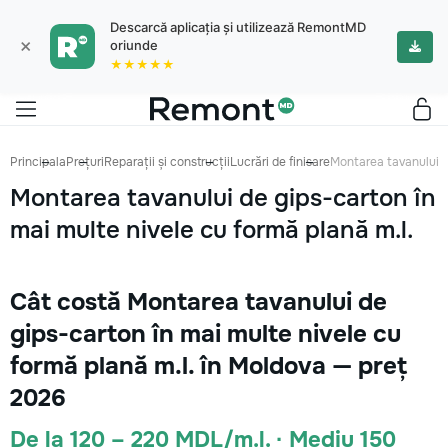
Descarcă aplicația și utilizează RemontMD
×
oriunde
★★★★★
Principala
Prețuri
Reparații și construcții
Lucrări de finisare
Montarea tavanului de
Montarea tavanului de gips-carton în
mai multe nivele cu formă plană m.l.
Cât costă Montarea tavanului de
gips-carton în mai multe nivele cu
formă plană m.l. în Moldova — preț
2026
De la 120 – 220 MDL/m.l. · Mediu 150