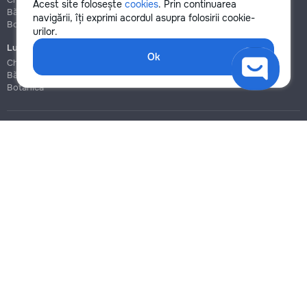
Acest site folosește
cookies
. Prin continuarea
Bălți
Bălți
navigării, îți exprimi acordul asupra folosirii cookie-
Botanica
Botanica
urilor.
Lucrări de construcție și instalare
Ok
Chișinău
Bălți
Botanica
Blog
Reguli
Prețuri la servicii
Ajutor
Politica de confidențialitate
Cookies