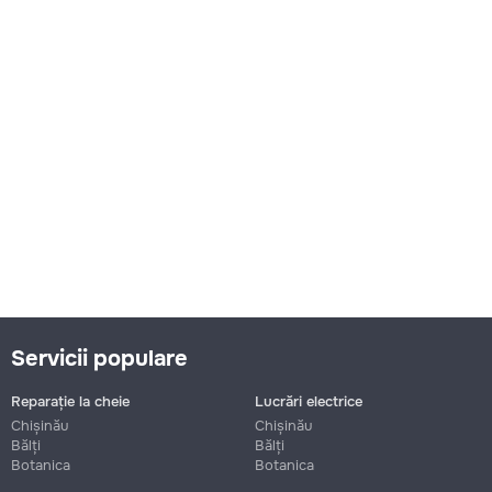
Servicii populare
Reparație la cheie
Lucrări electrice
Chișinău
Chișinău
Bălți
Bălți
Botanica
Botanica