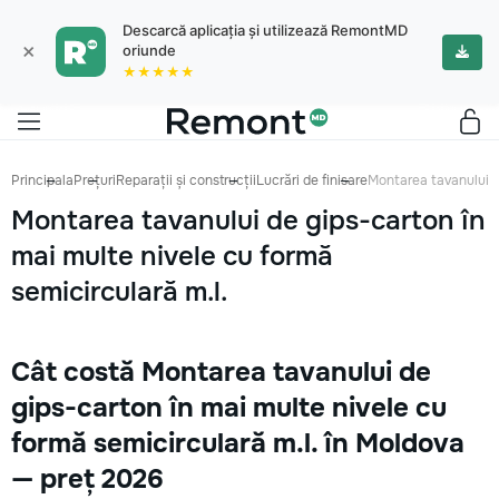
Descarcă aplicația și utilizează RemontMD
×
oriunde
★★★★★
Principala
Prețuri
Reparații și construcții
Lucrări de finisare
Montarea tavanului de
Montarea tavanului de gips-carton în
mai multe nivele cu formă
semicirculară m.l.
Cât costă Montarea tavanului de
gips-carton în mai multe nivele cu
formă semicirculară m.l. în Moldova
— preț 2026