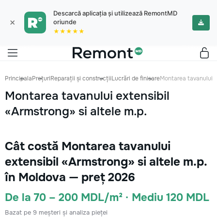
Descarcă aplicația și utilizează RemontMD
×
oriunde
★★★★★
Principala
Prețuri
Reparații și construcții
Lucrări de finisare
Montarea tavanului ex
Montarea tavanului extensibil
«Armstrong» si altele m.p.
Cât costă Montarea tavanului
extensibil «Armstrong» si altele m.p.
în Moldova — preț 2026
De la 70 – 200 MDL/m² · Mediu 120 MDL
Bazat pe 9 meșteri și analiza pieței