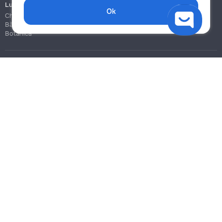
Lucrări de construcție și instalare
Ok
Chișinău
Bălți
Botanica
Blog
Reguli
Prețuri la servicii
Ajutor
Politica de confidențialitate
Cookies
Scrie în suport
info@remont.md
SRL "Br Team Pro"