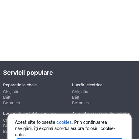
Servicii populare
Reparație la cheie
Lucrări electrice
Chișinău
Chișinău
Bălți
Bălți
Botanica
Botanica
Lucrări de instalații sanitare
Asamblare și reparație mobilier
Chișinău
Chișinău
Acest site folosește
cookies
. Prin continuarea
Bălți
Bălți
navigării, îți exprimi acordul asupra folosirii cookie-
Botanica
Botanica
urilor.