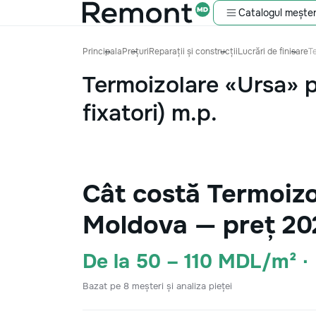
Catalogul meșter
Principala
Prețuri
Reparații și construcții
Lucrări de finisare
Te
Termoizolare «Ursa» p
fixatori) m.p.
Cât costă Termoizol
Moldova — preț 20
De la 50 – 110 MDL/m² 
Bazat pe 8 meșteri și analiza pieței