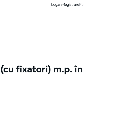
Logare
Registrare
Ru
u fixatori) m.p. în