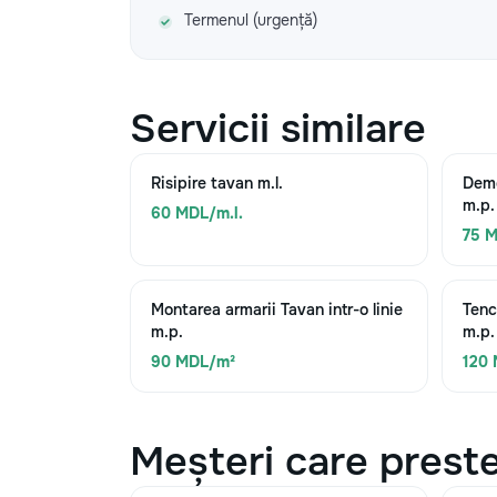
Termenul (urgență)
Servicii similare
Risipire tavan m.l.
Demo
m.p.
60 MDL/m.l.
75 
Montarea armarii Tavan intr-o linie
Tenc
m.p.
m.p.
90 MDL/m²
120
Meșteri care preste