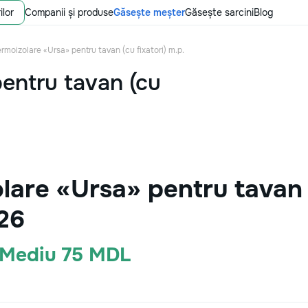
ilor
Companii și produse
Găsește meșter
Găsește sarcini
Blog
rmoizolare «Ursa» pentru tavan (cu fixatori) m.p.
entru tavan (cu
are «Ursa» pentru tavan (c
26
· Mediu 75 MDL