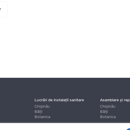
r
Lucrări de instalații sanitare
Asamblare și repa
Chișinău
Chișinău
Bălți
Bălți
Botanica
Botanica