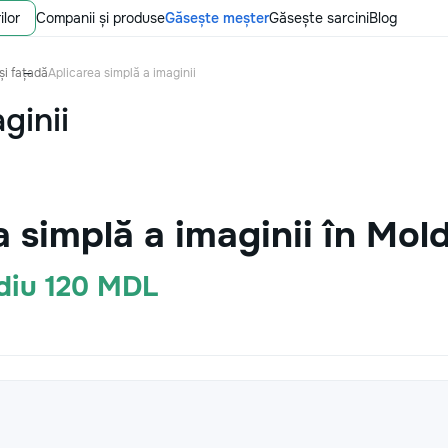
ilor
Companii și produse
Găsește meșter
Găsește sarcini
Blog
și fațadă
Aplicarea simplă a imaginii
ginii
a simplă a imaginii în Mo
ediu 120 MDL