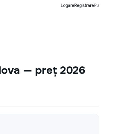
Logare
Registrare
Ru
ldova — preț 2026