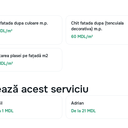
 fatada dupa culoare m.p.
Chit fatada dupa (tencuiala
decorativa) m.p.
MDL/m²
60 MDL/m²
area plasei pe fațadă m2
MDL/m²
ază acest serviciu
il
Adrian
a 1 MDL
De la 21 MDL