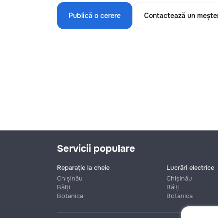
Publică o cerere
Contactează un mește
Servicii populare
Reparație la cheie
Lucrări electrice
Chișinău
Chișinău
Bălți
Bălți
Botanica
Botanica
Nume