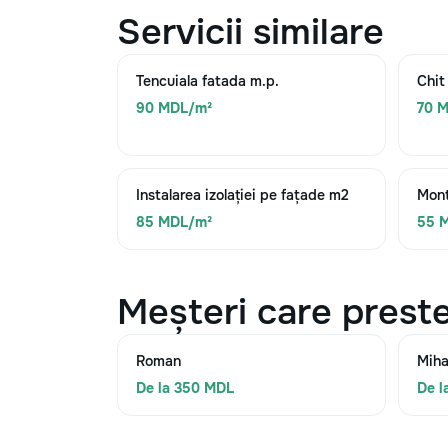
Servicii similare
Tencuiala fatada m.p.
Chit
90 MDL/m²
70 
Instalarea izolației pe fațade m2
Mont
85 MDL/m²
55 
Meșteri care preste
Roman
Miha
De la 350 MDL
De l