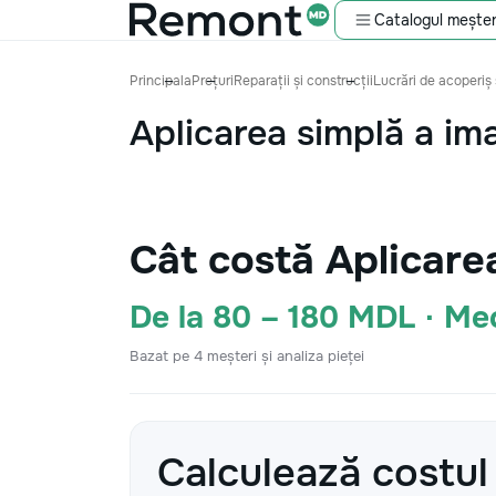
Catalogul meșter
Principala
Prețuri
Reparații și construcții
Lucrări de acoperiș 
Aplicarea simplă a ima
Cât costă Aplicare
De la 80 – 180 MDL · M
Bazat pe 4 meșteri și analiza pieței
Calculează costul