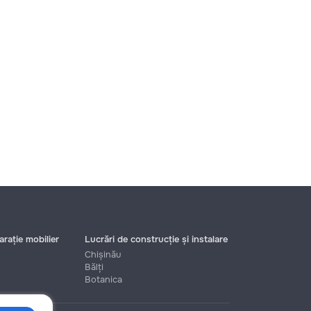
rație mobilier
Lucrări de construcție și instalare
Chișinău
Bălți
Botanica