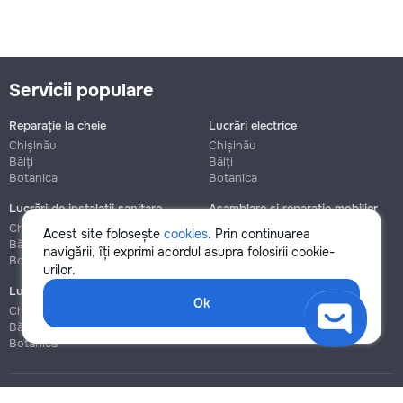
Servicii populare
Reparație la cheie
Lucrări electrice
Chișinău
Chișinău
Bălți
Bălți
Botanica
Botanica
Lucrări de instalații sanitare
Asamblare și reparație mobilier
Chișinău
Chișinău
Acest site folosește
cookies
. Prin continuarea
Bălți
Bălți
navigării, îți exprimi acordul asupra folosirii cookie-
Botanica
Botanica
urilor.
Lucrări de construcție și instalare
Ok
Chișinău
Bălți
Botanica