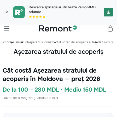
Descarcă aplicația și utilizează RemontMD
×
oriunde
★★★★★
Principala
Prețuri
Reparații și construcții
Lucrări de acoperiș și fațadă
Așezarea s
Așezarea stratului de acoperiș
Cât costă Așezarea stratului de
acoperiș în Moldova — preț 2026
De la 100 – 280 MDL · Mediu 150 MDL
Bazat pe 4 meșteri și analiza pieței