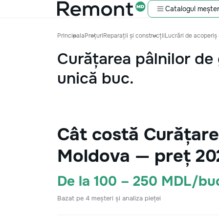
Catalogul meșter
Principala
Prețuri
Reparații și construcții
Lucrări de acoperiș 
Curățarea pâlnilor de 
unică buc.
Cât costă Curățarea
Moldova — preț 20
De la 100 – 250 MDL/bu
Bazat pe 4 meșteri și analiza pieței