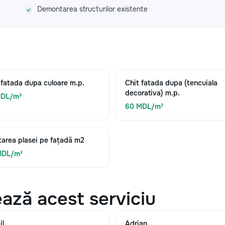
Demontarea structurilor existente
 fatada dupa culoare m.p.
Chit fatada dupa (tencuiala
decorativa) m.p.
MDL/m²
60 MDL/m²
area plasei pe fațadă m2
MDL/m²
ază acest serviciu
il
Adrian