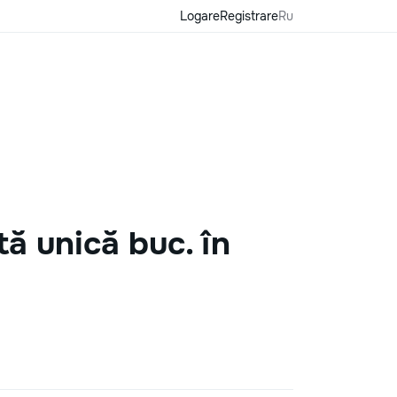
Logare
Registrare
Ru
tă unică buc. în