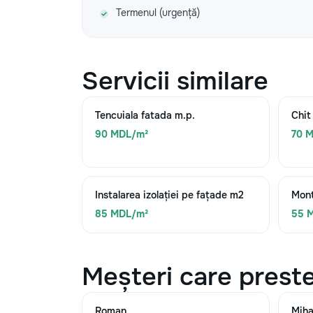
Termenul (urgență)
Servicii similare
Tencuiala fatada m.p.
Chit
90 MDL/m²
70 
Instalarea izolației pe fațade m2
Mont
85 MDL/m²
55 
Meșteri care preste
Roman
Miha