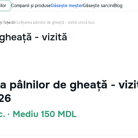
ilor
Companii și produse
Găsește meșter
Găsește sarcini
Blog
și fațadă
Curățarea pâlnilor de gheață - vizită unică buc.
gheață - vizită
 pâlnilor de gheață - vizi
26
c. · Mediu 150 MDL