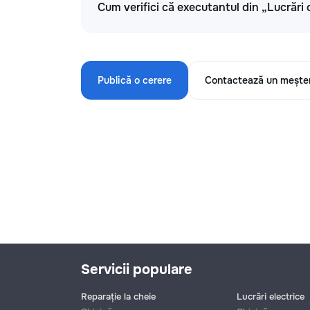
Cum verifici că executantul din „Lucrări 
Publică o cerere
Contactează un mește
Servicii populare
Reparație la cheie
Lucrări electrice