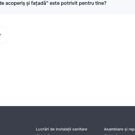
de acoperiș și fațadă” este potrivit pentru tine?
r
Lucrări de instalații sanitare
Asamblare și repa