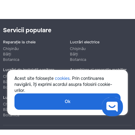
Servicii populare
Reparație la cheie
Lucrări electrice
Chișinău
Chișinău
Bălți
Bălți
Botanica
Botanica
Lucrări de instalații sanitare
Asamblare și reparație mobilier
Chișinău
Chișinău
Acest site folosește
cookies
. Prin continuarea
Bălți
Bălți
navigării, îți exprimi acordul asupra folosirii cookie-
Botanica
Botanica
urilor.
Lucrări de construcție și instalare
Ok
Chișinău
Bălți
Botanica