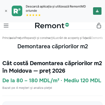
Descarcă aplicația și utilizează RemontMD
×
oriunde
★★★★★
Principala
Prețuri
Reparații și construcții
Lucrări de acoperiș și fațadă
Demontare
Demontarea căpriorilor m2
Cât costă Demontarea căpriorilor m2
în Moldova — preț 2026
De la 80 – 180 MDL/m² · Mediu 120 MDL
Bazat pe 4 meșteri și analiza pieței