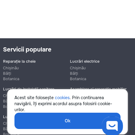
Servicii populare
Reparație la cheie
Lucrări electrice
Chișinău
Chișinău
Bălți
Bălți
Botanica
Botanica
Lucrări de instalații sanitare
Asamblare și reparație mobilier
Chișinău
Chișinău
Acest site folosește
cookies
. Prin continuarea
Bălți
Bălți
navigării, îți exprimi acordul asupra folosirii cookie-
Botanica
Botanica
urilor.
Lucrări de construcție și instalare
Ok
Chișinău
Bălți
Botanica