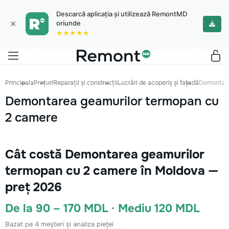
Descarcă aplicația și utilizează RemontMD
×
oriunde
★★★★★
Principala
Prețuri
Reparații și construcții
Lucrări de acoperiș și fațadă
Demontare
Demontarea geamurilor termopan cu
2 camere
Cât costă Demontarea geamurilor
termopan cu 2 camere în Moldova —
preț 2026
De la 90 – 170 MDL · Mediu 120 MDL
Bazat pe 4 meșteri și analiza pieței