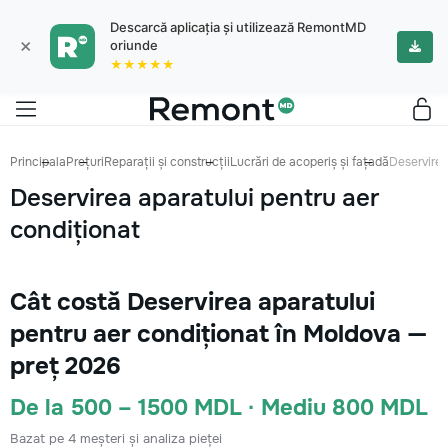
Descarcă aplicația și utilizează RemontMD
×
oriunde
★★★★★
Principala
Prețuri
Reparații și construcții
Lucrări de acoperiș și fațadă
Deservirea
Deservirea aparatului pentru aer
condiționat
Cât costă Deservirea aparatului
pentru aer condiționat în Moldova —
preț 2026
De la 500 – 1500 MDL · Mediu 800 MDL
Bazat pe 4 meșteri și analiza pieței