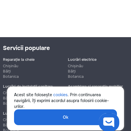
Servicii populare
Reparație la cheie
Lucrări electrice
Chișinău
Chișinău
Bălți
Bălți
Botanica
Botanica
Lucrări de instalații sanitare
Asamblare și reparație mobilier
Chișinău
Chișinău
Acest site folosește
cookies
. Prin continuarea
Bălți
Bălți
navigării, îți exprimi acordul asupra folosirii cookie-
Botanica
Botanica
urilor.
Lucrări de construcție și instalare
Ok
Chișinău
Bălți
Botanica