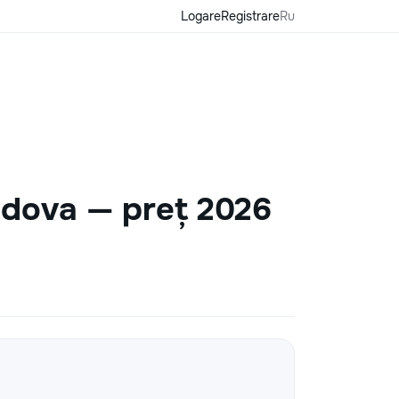
Logare
Registrare
Ru
ldova — preț 2026