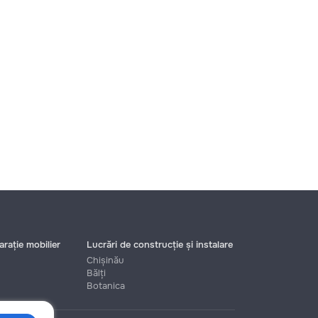
rație mobilier
Lucrări de construcție și instalare
Chișinău
Bălți
Botanica