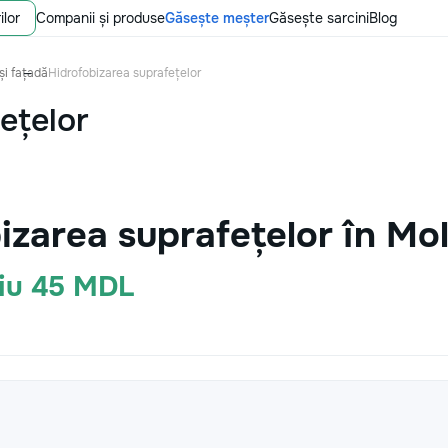
ilor
Companii și produse
Găsește meșter
Găsește sarcini
Blog
și fațadă
Hidrofobizarea suprafețelor
ețelor
izarea suprafețelor în Mo
diu 45 MDL