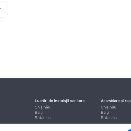
r
Lucrări de instalații sanitare
Asamblare și repa
Chișinău
Chișinău
Bălți
Bălți
Botanica
Botanica