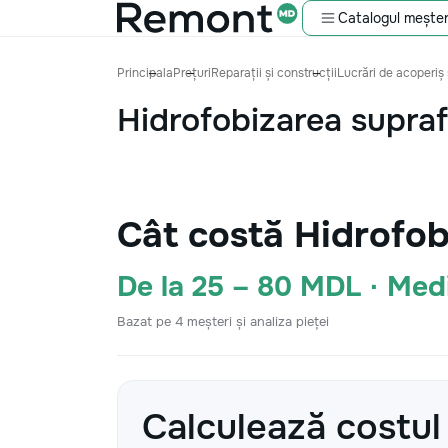
Catalogul meșter
Principala
Prețuri
Reparații și construcții
Lucrări de acoperiș 
Hidrofobizarea supraf
Cât costă Hidrofob
De la 25 – 80 MDL · Me
Bazat pe 4 meșteri și analiza pieței
Calculează costul