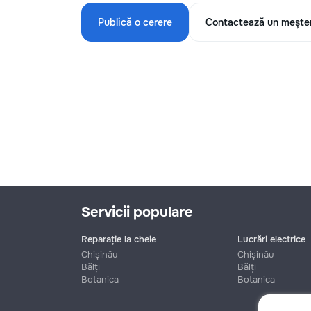
Publică o cerere
Contactează un mește
Servicii populare
Reparație la cheie
Lucrări electrice
Chișinău
Chișinău
Bălți
Bălți
Botanica
Botanica
Nume