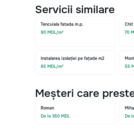
Servicii similare
Tencuiala fatada m.p.
Chit
90 MDL/m²
70 
Instalarea izolației pe fațade m2
Mont
85 MDL/m²
55 
Meșteri care preste
Roman
Miha
De la 350 MDL
De l