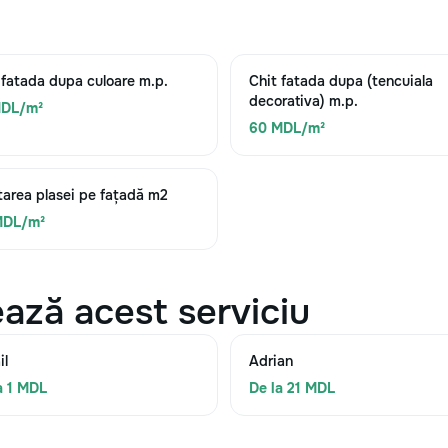
 fatada dupa culoare m.p.
Chit fatada dupa (tencuiala
decorativa) m.p.
MDL/m²
60 MDL/m²
area plasei pe fațadă m2
MDL/m²
ază acest serviciu
il
Adrian
a 1 MDL
De la 21 MDL