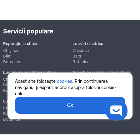
Servicii populare
Reparație la cheie
Lucrări electrice
Chișinău
Chișinău
Bălți
Bălți
Botanica
Botanica
Lucrări de instalații sanitare
Asamblare și reparație mobilier
Chișinău
Chișinău
Acest site folosește
cookies
. Prin continuarea
Bălți
Bălți
navigării, îți exprimi acordul asupra folosirii cookie-
Botanica
Botanica
urilor.
Lucrări de construcție și instalare
Ok
Chișinău
Bălți
Botanica