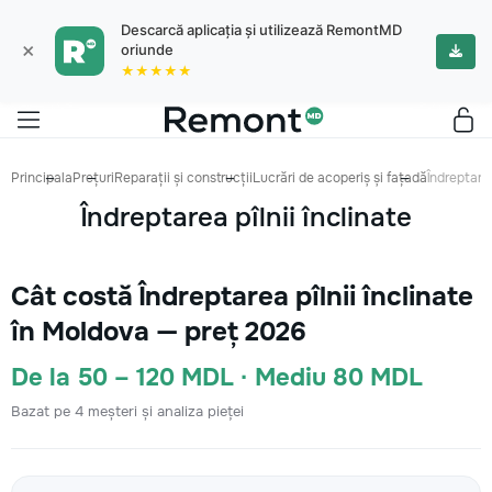
Descarcă aplicația și utilizează RemontMD
×
oriunde
★★★★★
Principala
Prețuri
Reparații și construcții
Lucrări de acoperiș și fațadă
Îndreptarea
Îndreptarea pîlnii înclinate
Cât costă Îndreptarea pîlnii înclinate
în Moldova — preț 2026
De la 50 – 120 MDL · Mediu 80 MDL
Bazat pe 4 meșteri și analiza pieței