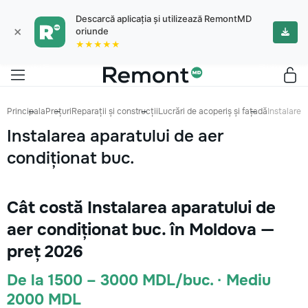
Descarcă aplicația și utilizează RemontMD
×
oriunde
★★★★★
Principala
Prețuri
Reparații și construcții
Lucrări de acoperiș și fațadă
Instalarea
Instalarea aparatului de aer
condiționat buc.
Cât costă Instalarea aparatului de
aer condiționat buc. în Moldova —
preț 2026
De la 1500 – 3000 MDL/buc. · Mediu
2000 MDL