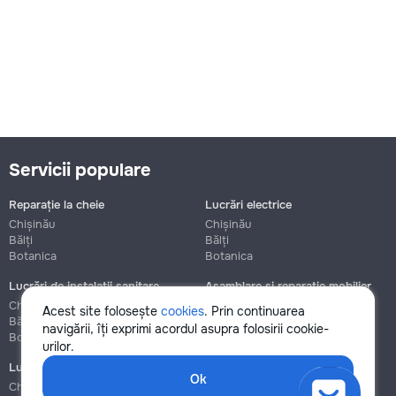
Servicii populare
Reparație la cheie
Lucrări electrice
Chișinău
Chișinău
Bălți
Bălți
Botanica
Botanica
Lucrări de instalații sanitare
Asamblare și reparație mobilier
Chișinău
Chișinău
Acest site folosește
cookies
. Prin continuarea
Bălți
Bălți
navigării, îți exprimi acordul asupra folosirii cookie-
Botanica
Botanica
urilor.
Lucrări de construcție și instalare
Ok
Chișinău