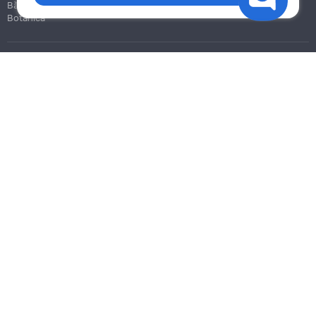
Bălți
Botanica
Blog
Reguli
Prețuri la servicii
Ajutor
Politica de confidențialitate
Cookies
Scrie în suport
info@remont.md
SRL "Br Team Pro"