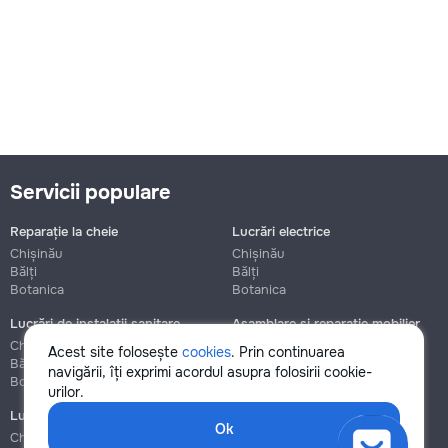
Servicii populare
Reparație la cheie
Lucrări electrice
Chișinău
Chișinău
Bălți
Bălți
Botanica
Botanica
Lucrări de instalații sanitare
Asamblare și reparație mobilier
Chișinău
Chișinău
Acest site folosește
cookies
. Prin continuarea
Bălți
Bălți
navigării, îți exprimi acordul asupra folosirii cookie-
Botanica
Botanica
urilor.
Lucrări de construcție și instalare
Ok
Chișinău