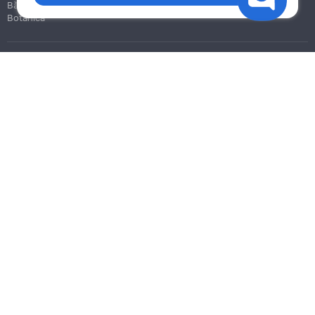
Bălți
Botanica
Blog
Reguli
Prețuri la servicii
Ajutor
Politica de confidențialitate
Cookies
Scrie în suport
info@remont.md
SRL "Br Team Pro"