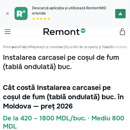
Descarcă aplicația și utilizează RemontMD
×
oriunde
★★★★★
Principala
Prețuri
Reparații și construcții
Lucrări de acoperiș și fațadă
Instalarea
Instalarea carcasei pe coșul de fum
(tablă ondulată) buc.
Cât costă Instalarea carcasei pe
coșul de fum (tablă ondulată) buc. în
Moldova — preț 2026
De la 420 – 1800 MDL/buc. · Mediu 800
MDL