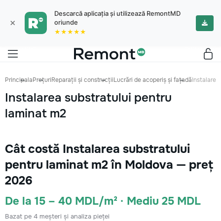
Descarcă aplicația și utilizează RemontMD
×
oriunde
★★★★★
Principala
Prețuri
Reparații și construcții
Lucrări de acoperiș și fațadă
Instalarea
Instalarea substratului pentru
laminat m2
Cât costă Instalarea substratului
pentru laminat m2 în Moldova — preț
2026
De la 15 – 40 MDL/m² · Mediu 25 MDL
Bazat pe 4 meșteri și analiza pieței