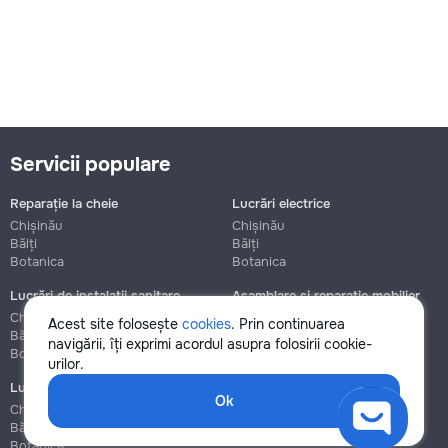
Servicii populare
Reparație la cheie
Lucrări electrice
Chișinău
Chișinău
Bălți
Bălți
Botanica
Botanica
Lucrări de instalații sanitare
Asamblare și reparație mobilier
Chișinău
Chișinău
Acest site folosește
cookies
. Prin continuarea
Bălți
Bălți
navigării, îți exprimi acordul asupra folosirii cookie-
Botanica
Botanica
urilor.
Lucrări de construcție și instalare
Ok
Chișinău
Bălți
Botanica