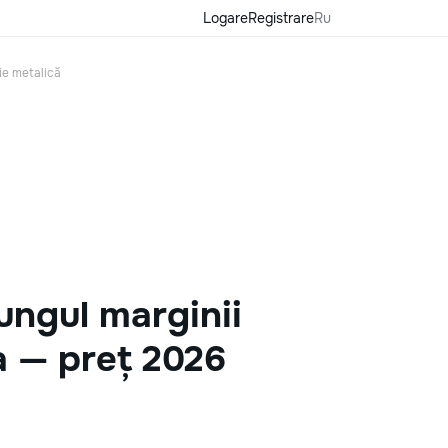
Logare
Registrare
Ru
ție metalică
ungul marginii
a — preț 2026