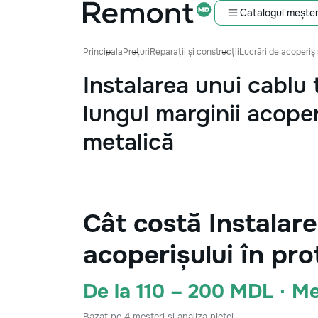
Catalogul meșter
Principala
Prețuri
Reparații și construcții
Lucrări de acoperiș 
Instalarea unui cablu
lungul marginii acoper
metalică
Cât costă Instalare
acoperișului în pr
De la 110 – 200 MDL · M
Bazat pe 4 meșteri și analiza pieței