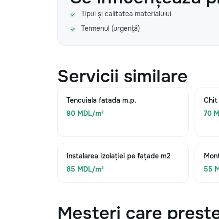
Tipul și calitatea materialului
Termenul (urgență)
Servicii similare
Tencuiala fatada m.p.
Chit
90 MDL/m²
70 
Instalarea izolației pe fațade m2
Mont
85 MDL/m²
55 
Meșteri care preste