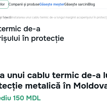
ilor
Companii și produse
Găsește meșter
Găsește sarcini
Blog
și fațadă
Instalarea unui cablu termic de-a lungul marginii acoperișului în protec
 termic de-a
ișului în protecție
a unui cablu termic de-a l
otecție metalică în Moldov
ediu 150 MDL