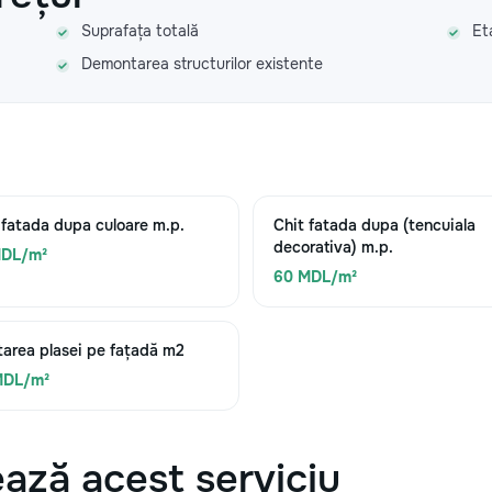
Suprafața totală
Et
Demontarea structurilor existente
 fatada dupa culoare m.p.
Chit fatada dupa (tencuiala
decorativa) m.p.
MDL/m²
60 MDL/m²
area plasei pe fațadă m2
MDL/m²
ază acest serviciu