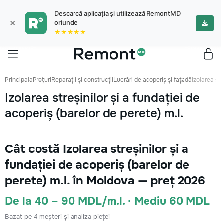
Descarcă aplicația și utilizează RemontMD
×
oriunde
★★★★★
Principala
Prețuri
Reparații și construcții
Lucrări de acoperiș și fațadă
Izolarea st
Izolarea streșinilor și a fundației de
acoperiș (barelor de perete) m.l.
Cât costă Izolarea streșinilor și a
fundației de acoperiș (barelor de
perete) m.l. în Moldova — preț 2026
De la 40 – 90 MDL/m.l. · Mediu 60 MDL
Bazat pe 4 meșteri și analiza pieței