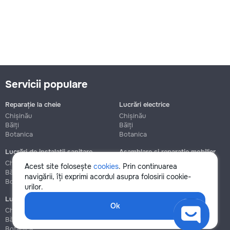
Servicii populare
Reparație la cheie
Lucrări electrice
Chișinău
Chișinău
Bălți
Bălți
Botanica
Botanica
Lucrări de instalații sanitare
Asamblare și reparație mobilier
Chișinău
Chișinău
Acest site folosește
cookies
. Prin continuarea
Bălți
Bălți
navigării, îți exprimi acordul asupra folosirii cookie-
Botanica
Botanica
urilor.
Lucrări de construcție și instalare
Ok
Chișinău
Bălți
Botanica