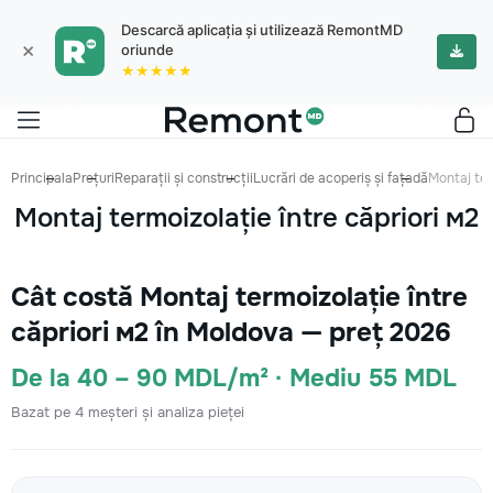
Descarcă aplicația și utilizează RemontMD
×
oriunde
★★★★★
Principala
Prețuri
Reparații și construcții
Lucrări de acoperiș și fațadă
Montaj ter
Montaj termoizolație între căpriori м2
Cât costă Montaj termoizolație între
căpriori м2 în Moldova — preț 2026
De la 40 – 90 MDL/m² · Mediu 55 MDL
Bazat pe 4 meșteri și analiza pieței