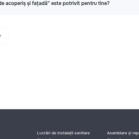
de acoperiș și fațadă” este potrivit pentru tine?
r
Lucrări de instalații sanitare
Asamblare și repa