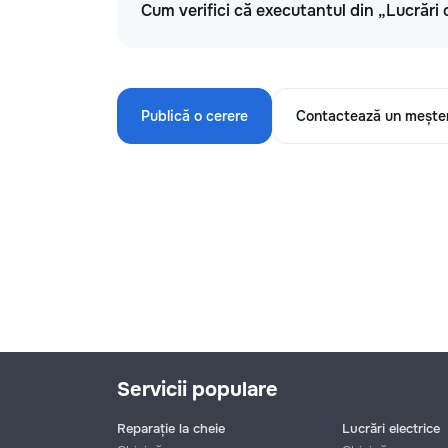
Cum verifici că executantul din „Lucrări 
Publică o cerere
Contactează un mește
Servicii populare
Reparație la cheie
Lucrări electrice