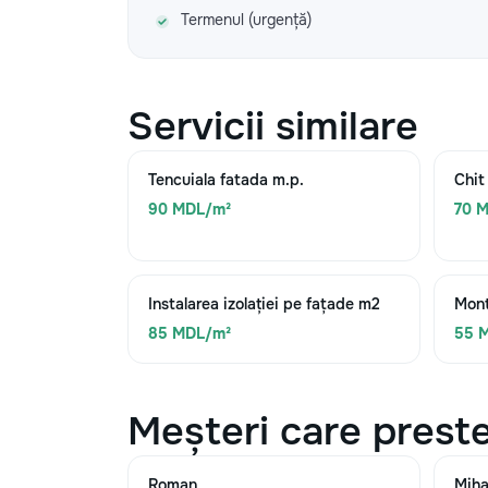
Termenul (urgență)
Servicii similare
Tencuiala fatada m.p.
Chit
90 MDL/m²
70 
Instalarea izolației pe fațade m2
Mont
85 MDL/m²
55 
Meșteri care preste
Roman
Miha