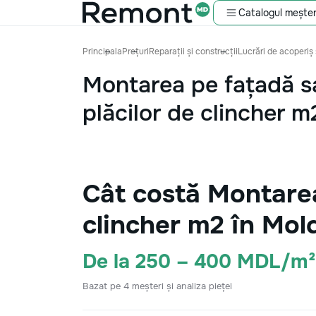
Catalogul meșter
Principala
Prețuri
Reparații și construcții
Lucrări de acoperiș 
Montarea pe fațadă s
plăcilor de clincher m
Cât costă Montarea
clincher m2 în Mol
De la 250 – 400 MDL/m²
Bazat pe 4 meșteri și analiza pieței