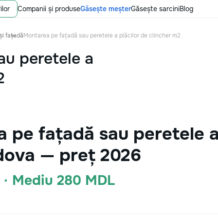
ilor
Companii și produse
Găsește meșter
Găsește sarcini
Blog
și fațadă
Montarea pe fațadă sau peretele a plăcilor de clincher m2
au peretele a
2
 pe fațadă sau peretele a
dova — preț 2026
 · Mediu 280 MDL