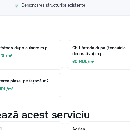
Demontarea structurilor existente
 fatada dupa culoare m.p.
Chit fatada dupa (tencuiala
decorativa) m.p.
MDL/m²
60 MDL/m²
area plasei pe fațadă m2
MDL/m²
ază acest serviciu
il
Adrian