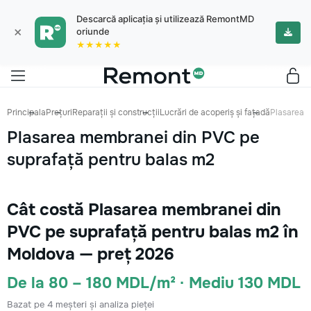
Descarcă aplicația și utilizează RemontMD
×
oriunde
★★★★★
Principala
Prețuri
Reparații și construcții
Lucrări de acoperiș și fațadă
Plasarea 
Plasarea membranei din PVC pe
suprafață pentru balas m2
Cât costă Plasarea membranei din
PVC pe suprafață pentru balas m2 în
Moldova — preț 2026
De la 80 – 180 MDL/m² · Mediu 130 MDL
Bazat pe 4 meșteri și analiza pieței