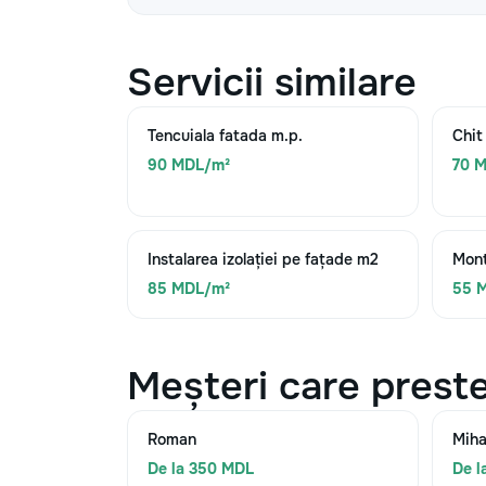
Servicii similare
Tencuiala fatada m.p.
Chit
90 MDL/m²
70 
Instalarea izolației pe fațade m2
Mont
85 MDL/m²
55 
Meșteri care preste
Roman
Miha
De la 350 MDL
De l