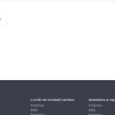
r
Lucrări de instalații sanitare
Asamblare și repa
Chișinău
Chișinău
Bălți
Bălți
Botanica
Botanica