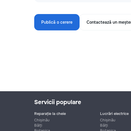
Publică o cerere
Contactează un mește
Servicii populare
Reparație la cheie
Lucrări electrice
Chișinău
Chișinău
Bălți
Bălți
Botanica
Botanica