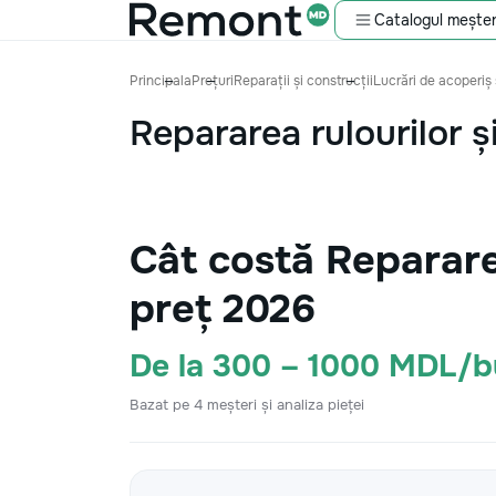
Catalogul meșter
Principala
Prețuri
Reparații și construcții
Lucrări de acoperiș 
Repararea rulourilor ș
Cât costă Reparare
preț 2026
De la 300 – 1000 MDL/b
Bazat pe 4 meșteri și analiza pieței