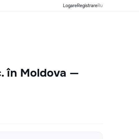
Logare
Registrare
Ru
c. în Moldova —