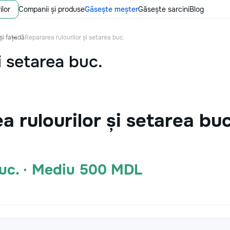
ilor
Companii și produse
Găsește meșter
Găsește sarcini
Blog
și fațadă
Repararea rulourilor și setarea buc.
i setarea buc.
a rulourilor și setarea bu
uc. · Mediu 500 MDL