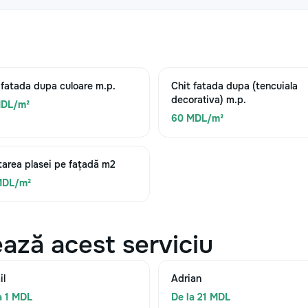
 fatada dupa culoare m.p.
Chit fatada dupa (tencuiala
decorativa) m.p.
MDL/m²
60 MDL/m²
area plasei pe fațadă m2
MDL/m²
ază acest serviciu
il
Adrian
a 1 MDL
De la 21 MDL