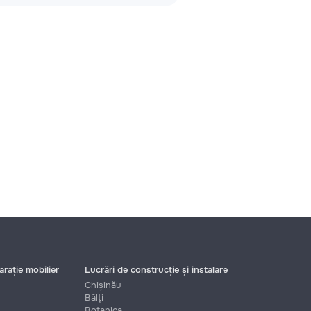
rație mobilier
Lucrări de construcție și instalare
Chișinău
Bălți
Botanica