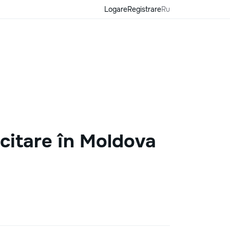
Logare
Registrare
Ru
icitare în Moldova