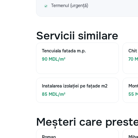
Termenul (urgență)
Servicii similare
Tencuiala fatada m.p.
Chit
90 MDL/m²
70 
Instalarea izolației pe fațade m2
Mont
85 MDL/m²
55 
Meșteri care preste
Roman
Miha