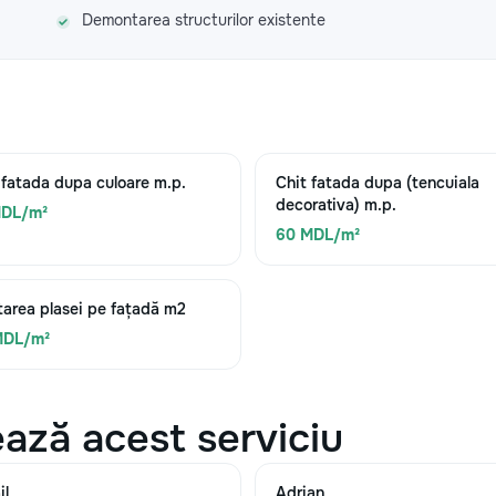
Demontarea structurilor existente
 fatada dupa culoare m.p.
Chit fatada dupa (tencuiala
decorativa) m.p.
MDL/m²
60 MDL/m²
area plasei pe fațadă m2
MDL/m²
ază acest serviciu
il
Adrian