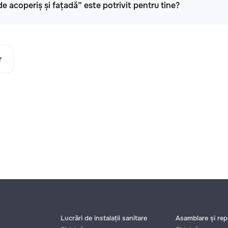
de acoperiș și fațadă” este potrivit pentru tine?
r
Lucrări de instalații sanitare
Asamblare și repa