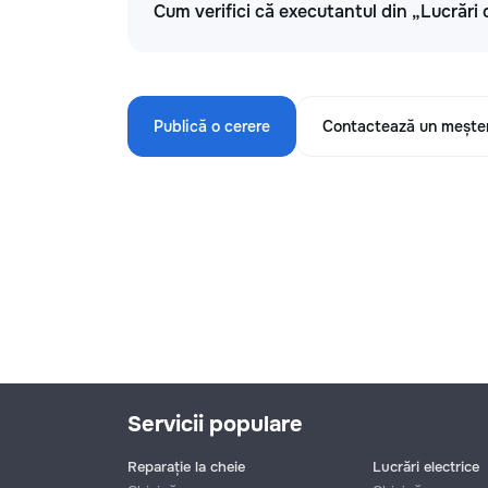
Cum verifici că executantul din „Lucrări 
Publică o cerere
Contactează un mește
Servicii populare
Reparație la cheie
Lucrări electrice