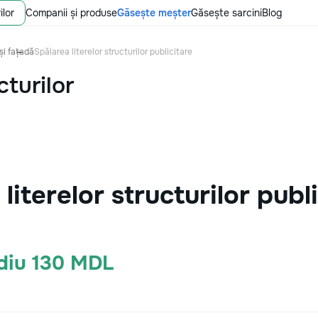
ilor
Companii și produse
Găsește meșter
Găsește sarcini
Blog
și fațadă
Spălarea literelor structurilor publicitare
cturilor
literelor structurilor publ
ediu 130 MDL