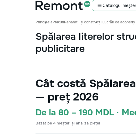
Catalogul meșter
Principala
Prețuri
Reparații și construcții
Lucrări de acoperiș 
Spălarea literelor stru
publicitare
Cât costă Spălarea 
— preț 2026
De la 80 – 190 MDL · M
Bazat pe 4 meșteri și analiza pieței