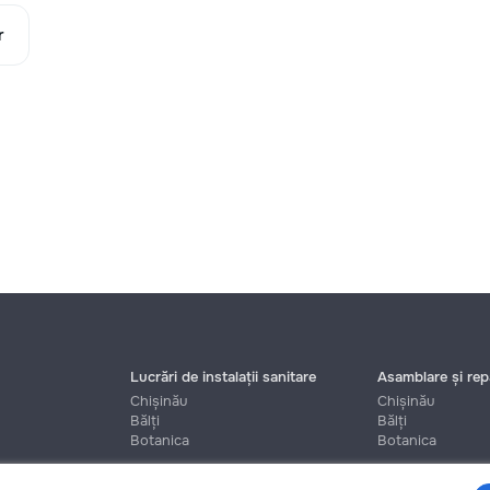
r
Lucrări de instalații sanitare
Asamblare și repa
Chișinău
Chișinău
Bălți
Bălți
Botanica
Botanica