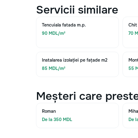
Servicii similare
Tencuiala fatada m.p.
Chit
90 MDL/m²
70 
Instalarea izolației pe fațade m2
Mont
85 MDL/m²
55 
Meșteri care preste
Roman
Miha
De la 350 MDL
De l