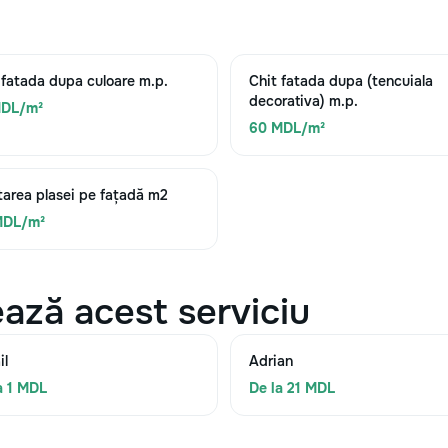
 fatada dupa culoare m.p.
Chit fatada dupa (tencuiala
decorativa) m.p.
MDL/m²
60 MDL/m²
area plasei pe fațadă m2
MDL/m²
ază acest serviciu
il
Adrian
a 1 MDL
De la 21 MDL