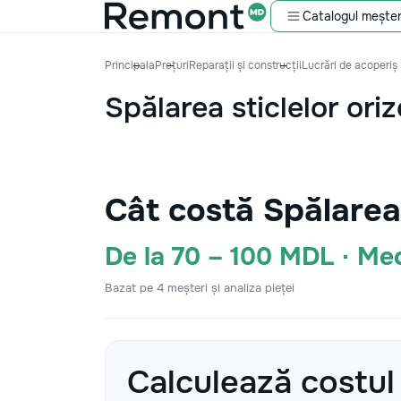
Catalogul meșter
Principala
Prețuri
Reparații și construcții
Lucrări de acoperiș 
Spălarea sticlelor ori
Cât costă Spălarea
De la 70 – 100 MDL · M
Bazat pe 4 meșteri și analiza pieței
Calculează costul