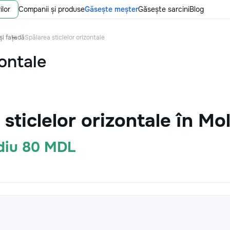
ilor
Companii și produse
Găsește meșter
Găsește sarcini
Blog
și fațadă
Spălarea sticlelor orizontale
zontale
 sticlelor orizontale în M
ediu 80 MDL