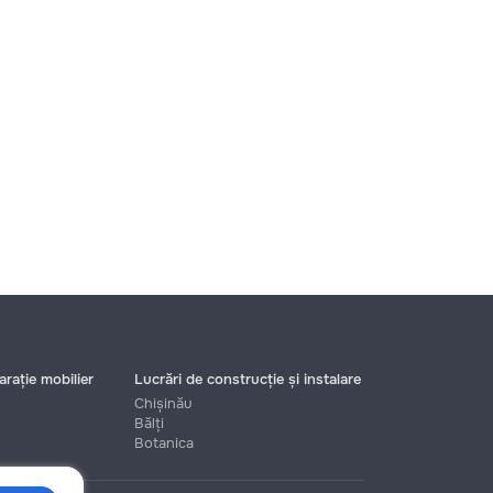
rație mobilier
Lucrări de construcție și instalare
Chișinău
Bălți
Botanica