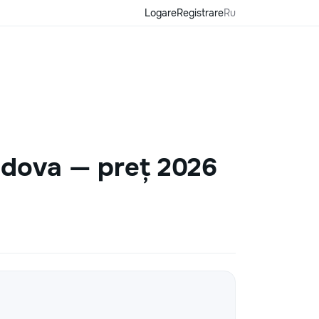
Logare
Registrare
Ru
oldova — preț 2026