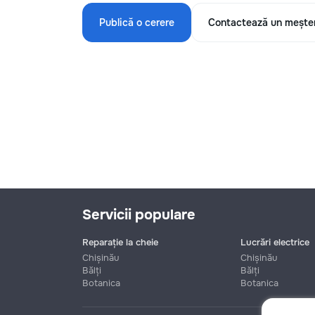
Publică o cerere
Contactează un mește
Servicii populare
Reparație la cheie
Lucrări electrice
Chișinău
Chișinău
Bălți
Bălți
Botanica
Botanica
Nume