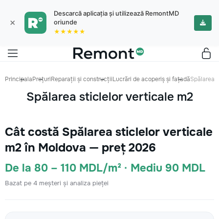
Descarcă aplicația și utilizează RemontMD
×
oriunde
★★★★★
Principala
Prețuri
Reparații și construcții
Lucrări de acoperiș și fațadă
Spălarea s
Spălarea sticlelor verticale m2
Cât costă Spălarea sticlelor verticale
m2 în Moldova — preț 2026
De la 80 – 110 MDL/m² · Mediu 90 MDL
Bazat pe 4 meșteri și analiza pieței