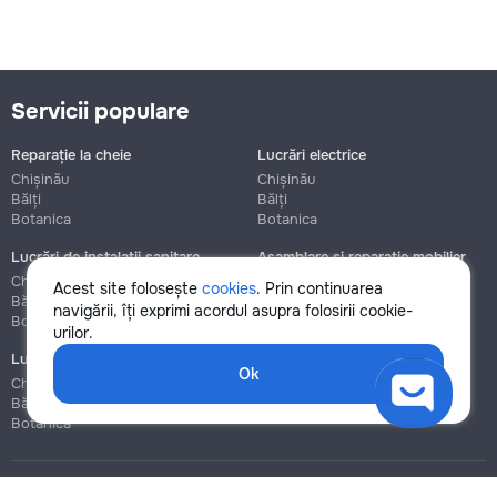
Servicii populare
Reparație la cheie
Lucrări electrice
Chișinău
Chișinău
Bălți
Bălți
Botanica
Botanica
Lucrări de instalații sanitare
Asamblare și reparație mobilier
Chișinău
Chișinău
Acest site folosește
cookies
. Prin continuarea
Bălți
Bălți
navigării, îți exprimi acordul asupra folosirii cookie-
Botanica
Botanica
urilor.
Lucrări de construcție și instalare
Ok
Chișinău
Bălți
Botanica