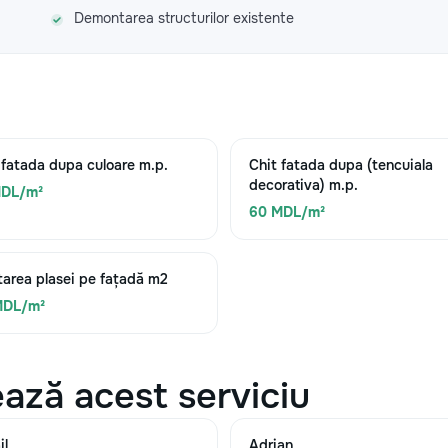
Demontarea structurilor existente
 fatada dupa culoare m.p.
Chit fatada dupa (tencuiala
decorativa) m.p.
MDL/m²
60 MDL/m²
area plasei pe fațadă m2
MDL/m²
ază acest serviciu
il
Adrian