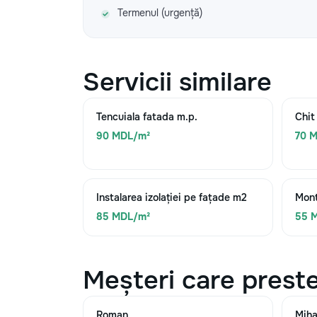
Termenul (urgență)
Servicii similare
Tencuiala fatada m.p.
Chit
90 MDL/m²
70 
Instalarea izolației pe fațade m2
Mont
85 MDL/m²
55 
Meșteri care preste
Roman
Miha