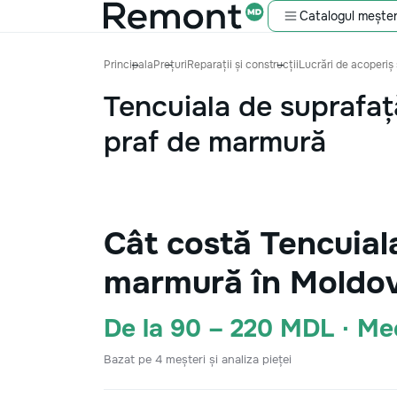
Catalogul meșter
Principala
Prețuri
Reparații și construcții
Lucrări de acoperiș 
Tencuiala de suprafaț
praf de marmură
Cât costă Tencuial
marmură în Moldov
De la 90 – 220 MDL · M
Bazat pe 4 meșteri și analiza pieței