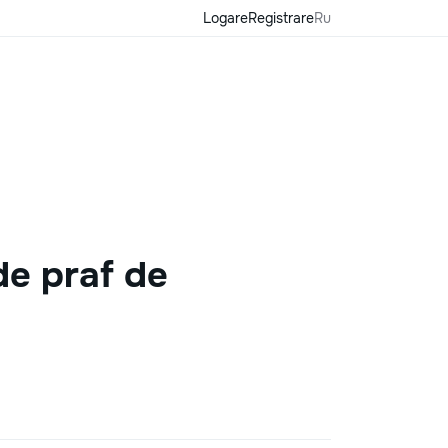
Logare
Registrare
Ru
de praf de