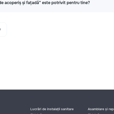
de acoperiș și fațadă” este potrivit pentru tine?
r
Lucrări de instalații sanitare
Asamblare și repa