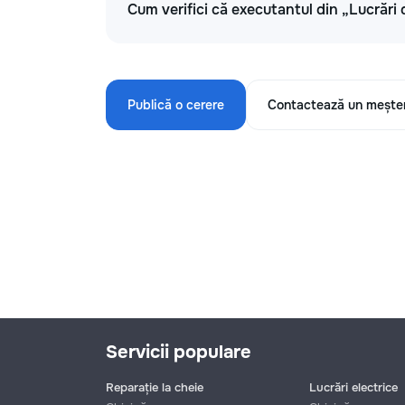
Cum verifici că executantul din „Lucrări 
Publică o cerere
Contactează un mește
Servicii populare
Reparație la cheie
Lucrări electrice