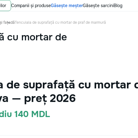
ilor
Companii și produse
Găsește meșter
Găsește sarcini
Blog
și fațadă
Tencuiala de suprafață cu mortar de praf de marmură
ă cu mortar de
a de suprafață cu mortar 
a — preț 2026
ediu 140 MDL