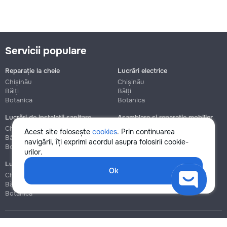
Servicii populare
Reparație la cheie
Lucrări electrice
Chișinău
Chișinău
Bălți
Bălți
Botanica
Botanica
Lucrări de instalații sanitare
Asamblare și reparație mobilier
Chișinău
Chișinău
Acest site folosește
cookies
. Prin continuarea
Bălți
Bălți
navigării, îți exprimi acordul asupra folosirii cookie-
Botanica
Botanica
urilor.
Lucrări de construcție și instalare
Ok
Chișinău
Bălți
Botanica