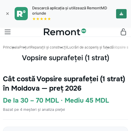
Descarcă aplicația și utilizează RemontMD
×
oriunde
★★★★★
Principala
Prețuri
Reparații și construcții
Lucrări de acoperiș și fațadă
Vopsire sup
Vopsire suprafeței (1 strat)
Cât costă Vopsire suprafeței (1 strat)
în Moldova — preț 2026
De la 30 – 70 MDL · Mediu 45 MDL
Bazat pe 4 meșteri și analiza pieței