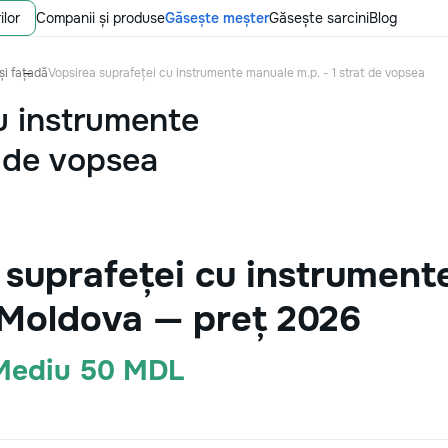
ilor
Companii și produse
Găsește meșter
Găsește sarcini
Blog
și fațadă
Vopsirea suprafeței cu instrumente manuale m.p. - 1 strat de vopsea
u instrumente
t de vopsea
 suprafeței cu instrumente
 Moldova — preț 2026
 Mediu 50 MDL