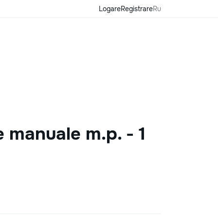
Logare
Registrare
Ru
 manuale m.p. - 1