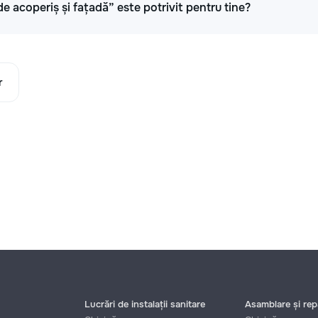
de acoperiș și fațadă” este potrivit pentru tine?
r
Lucrări de instalații sanitare
Asamblare și repa