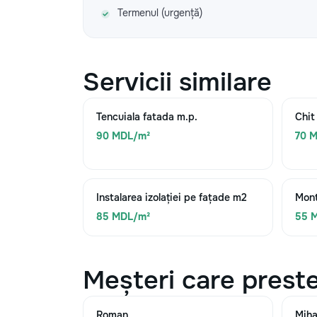
Termenul (urgență)
Servicii similare
Tencuiala fatada m.p.
Chit
90 MDL/m²
70 
Instalarea izolației pe fațade m2
Mont
85 MDL/m²
55 
Meșteri care preste
Roman
Miha