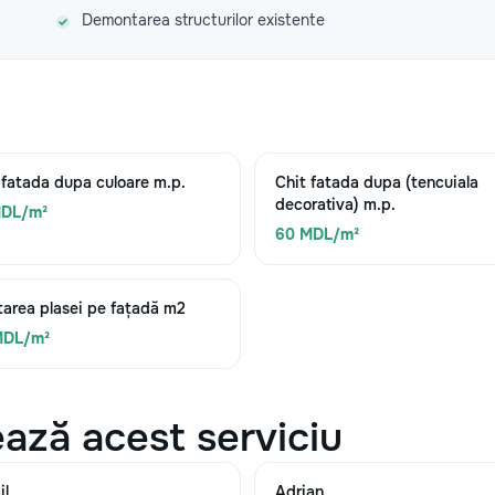
Demontarea structurilor existente
 fatada dupa culoare m.p.
Chit fatada dupa (tencuiala
decorativa) m.p.
MDL/m²
60 MDL/m²
area plasei pe fațadă m2
MDL/m²
ază acest serviciu
il
Adrian