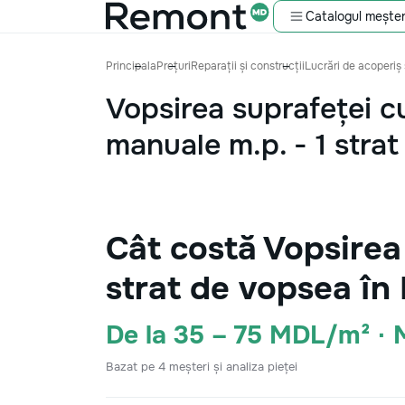
Catalogul meșter
Principala
Prețuri
Reparații și construcții
Lucrări de acoperiș 
Vopsirea suprafeței c
manuale m.p. - 1 stra
Cât costă Vopsirea
strat de vopsea în
De la 35 – 75 MDL/m² ·
Bazat pe 4 meșteri și analiza pieței