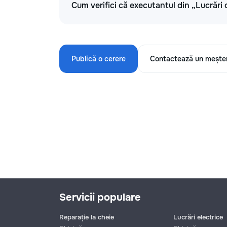
Cum verifici că executantul din „Lucrări 
Publică o cerere
Contactează un mește
Servicii populare
Reparație la cheie
Lucrări electrice