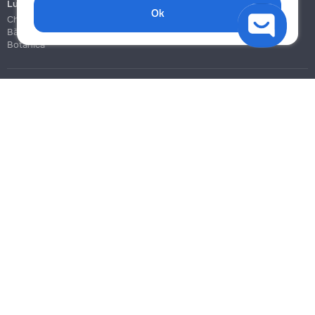
Lucrări de construcție și instalare
Ok
Chișinău
Bălți
Botanica
Blog
Reguli
Prețuri la servicii
Ajutor
Politica de confidențialitate
Cookies
Scrie în suport
info@remont.md
SRL "Br Team Pro"