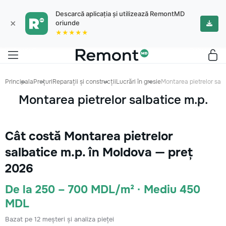
Descarcă aplicația și utilizează RemontMD
×
oriunde
★★★★★
Principala
Prețuri
Reparații și construcții
Lucrări în gresie
Montarea pietrelor salb
Montarea pietrelor salbatice m.p.
Cât costă Montarea pietrelor
salbatice m.p. în Moldova — preț
2026
De la 250 – 700 MDL/m² · Mediu 450
MDL
Bazat pe 12 meșteri și analiza pieței