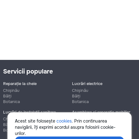
Servicii populare
Reparație la cheie
Lucrări electrice
Chișinău
Chișinău
Bălți
Bălți
Botanica
Botanica
Lucrări de instalații sanitare
Asamblare și reparație mobilier
Chișinău
Chișinău
Acest site folosește
cookies
. Prin continuarea
Bălți
Bălți
navigării, îți exprimi acordul asupra folosirii cookie-
Botanica
Botanica
urilor.