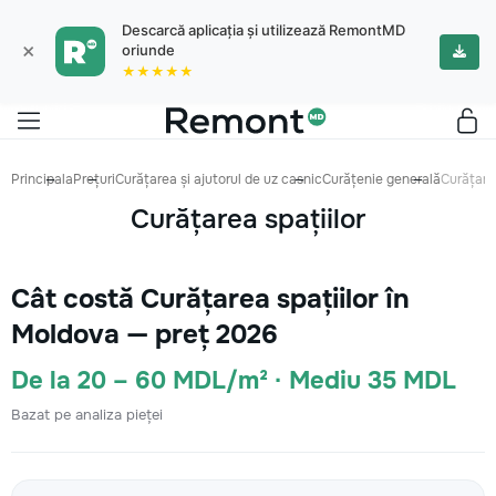
Descarcă aplicația și utilizează RemontMD
×
oriunde
★★★★★
Principala
Prețuri
Curățarea și ajutorul de uz casnic
Curățenie generală
Curățarea
Curățarea spațiilor
Cât costă Curățarea spațiilor în
Moldova — preț 2026
De la 20 – 60 MDL/m² · Mediu 35 MDL
Bazat pe analiza pieței