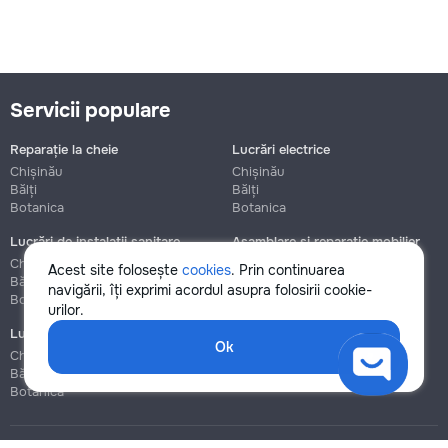
Servicii populare
Reparație la cheie
Lucrări electrice
Chișinău
Chișinău
Bălți
Bălți
Botanica
Botanica
Lucrări de instalații sanitare
Asamblare și reparație mobilier
Chișinău
Chișinău
Acest site folosește
cookies
. Prin continuarea
Bălți
Bălți
navigării, îți exprimi acordul asupra folosirii cookie-
Botanica
Botanica
urilor.
Lucrări de construcție și instalare
Ok
Chișinău
Bălți
Botanica