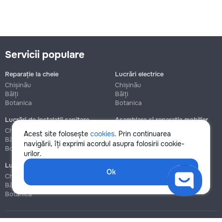
Servicii populare
Reparație la cheie
Lucrări electrice
Chișinău
Chișinău
Bălți
Bălți
Botanica
Botanica
Lucrări de instalații sanitare
Asamblare și reparație mobilier
Chișinău
Chișinău
Acest site folosește
cookies
. Prin continuarea
Bălți
Bălți
navigării, îți exprimi acordul asupra folosirii cookie-
Botanica
Botanica
urilor.
Lucrări de construcție și instalare
Ok
Chișinău
Bălți
Botanica