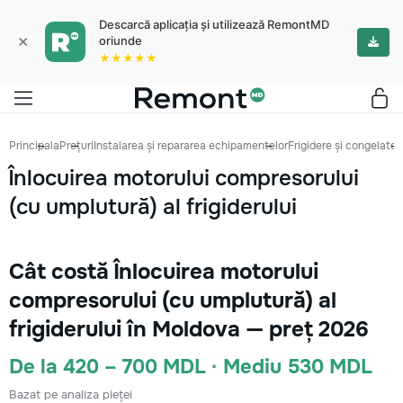
Descarcă aplicația și utilizează RemontMD
×
oriunde
★★★★★
Principala
Prețuri
Instalarea și repararea echipamentelor
Frigidere și congelatoa
Înlocuirea motorului compresorului
(cu umplutură) al frigiderului
Cât costă Înlocuirea motorului
compresorului (cu umplutură) al
frigiderului în Moldova — preț 2026
De la 420 – 700 MDL · Mediu 530 MDL
Bazat pe analiza pieței