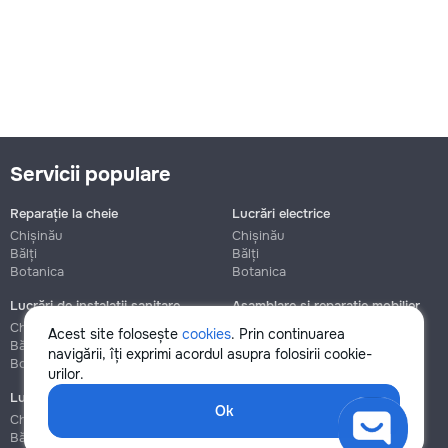
Servicii populare
Reparație la cheie
Lucrări electrice
Chișinău
Chișinău
Bălți
Bălți
Botanica
Botanica
Lucrări de instalații sanitare
Asamblare și reparație mobilier
Chișinău
Chișinău
Acest site folosește
cookies
. Prin continuarea
Bălți
Bălți
navigării, îți exprimi acordul asupra folosirii cookie-
Botanica
Botanica
urilor.
Lucrări de construcție și instalare
Ok
Chișinău
Bălți