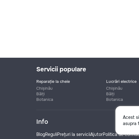
Servicii populare
Reparație la cheie
Lucrări electrice
Chișinău
Chișinău
Bălți
Bălți
Botanica
Botanica
Nume
Acest s
Info
asupra f
Telefon
Blog
Reguli
Prețuri la servicii
Ajutor
Politica de confide