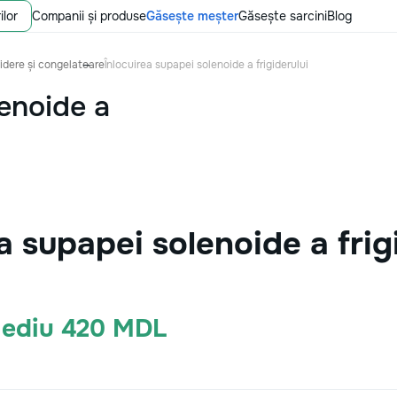
ilor
Companii și produse
Găsește meșter
Găsește sarcini
Blog
gidere și congelatoare
Înlocuirea supapei solenoide a frigiderului
lenoide a
a supapei solenoide a frig
Mediu 420 MDL