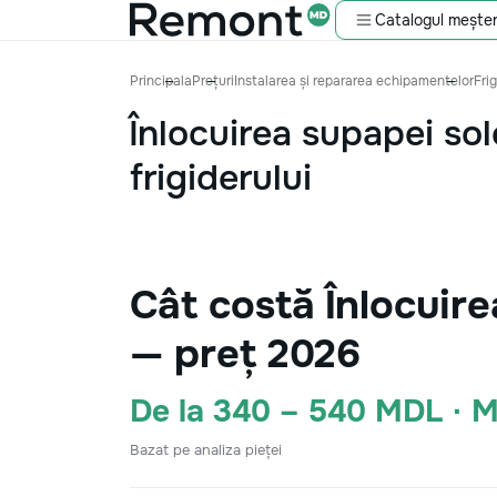
Catalogul meșter
Principala
Prețuri
Instalarea și repararea echipamentelor
Fri
Înlocuirea supapei so
frigiderului
Cât costă Înlocuire
— preț 2026
De la 340 – 540 MDL · 
Bazat pe analiza pieței