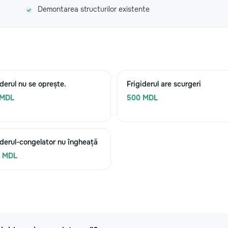
Demontarea structurilor existente
iderul nu se oprește.
Frigiderul are scurgeri
 MDL
500 MDL
iderul-congelator nu îngheață
0 MDL