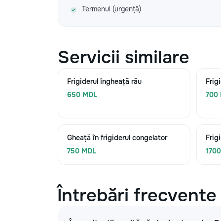
Termenul (urgență)
Servicii similare
Frigiderul îngheață rău
Frig
650 MDL
700
Gheață în frigiderul congelator
Frig
750 MDL
170
Întrebări frecvente