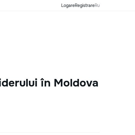
Logare
Registrare
Ru
iderului în Moldova