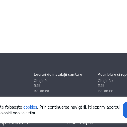
Lucrări de instalații sanitare
Asamblare și repa
Chișinău
Chișinău
Bălți
Bălți
Botanica
Botanica
ite folosește
cookies
. Prin continuarea navigării, îți exprimi acordul
Ajutor
olosirii cookie-urilor.
nțialitate
Cookies
Scrie în suport