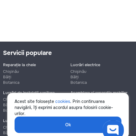
Servicii populare
Reparație la cheie
Lucrări electrice
Chișinău
Chișinău
Bălți
Bălți
Botanica
Botanica
Lucrări de instalații sanitare
Asamblare și reparație mobilier
Chișinău
Chișinău
Acest site folosește
cookies
. Prin continuarea
Bălți
Bălți
navigării, îți exprimi acordul asupra folosirii cookie-
Botanica
Botanica
urilor.
Lucrări de construcție și instalare
Ok
Chișinău
Bălți