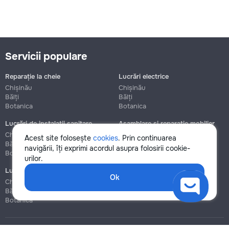
Servicii populare
Reparație la cheie
Lucrări electrice
Chișinău
Chișinău
Bălți
Bălți
Botanica
Botanica
Lucrări de instalații sanitare
Asamblare și reparație mobilier
Chișinău
Chișinău
Acest site folosește
cookies
. Prin continuarea
Bălți
Bălți
navigării, îți exprimi acordul asupra folosirii cookie-
Botanica
Botanica
urilor.
Lucrări de construcție și instalare
Ok
Chișinău
Bălți
Botanica