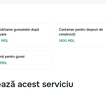
părtarea gunoaielor după
Container pentru deșeuri de
vare
construcții
0 MDL
1800 MDL
nă pentru gunoi
 MDL
ază acest serviciu