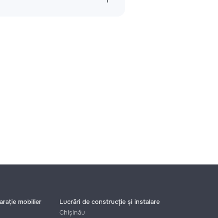
rație mobilier
Lucrări de construcție și instalare
Chișinău