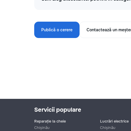
Publică o cerere
Contactează un mește
Servicii populare
Reparație la cheie
Lucrări electrice
Chișinău
Chișinău