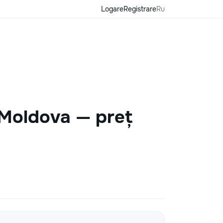
Logare
Registrare
Ru
n Moldova — preț