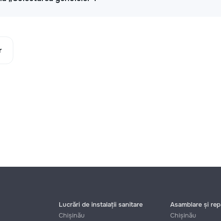
r
Lucrări de instalații sanitare
Asamblare și repa
Chișinău
Chișinău