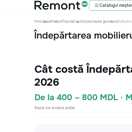
Catalogul meșter
Principala
Prețuri
Tractări auto
Colectarea gunoiului
Îndepărt
Îndepărtarea mobilieru
Cât costă Îndepărt
2026
De la 400 – 800 MDL · 
Bazat pe analiza pieței