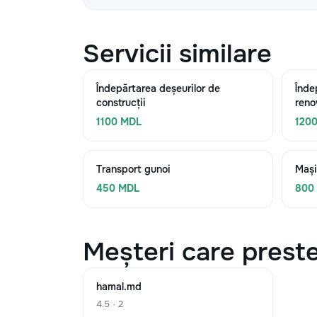
Servicii similare
Îndepărtarea deșeurilor de
Înde
construcții
reno
1100 MDL
120
Transport gunoi
Mași
450 MDL
800
Meșteri care preste
hamal.md
4.5 · 2