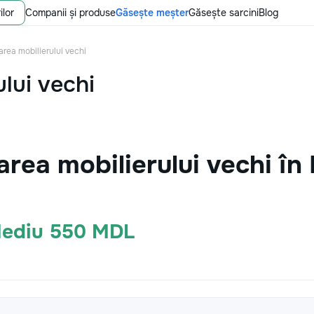
ilor
Companii și produse
Găsește meșter
Găsește sarcini
Blog
area mobilierului vechi
lui vechi
area mobilierului vechi î
Mediu 550 MDL