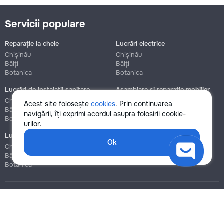
Servicii populare
Reparație la cheie
Lucrări electrice
Chișinău
Chișinău
Bălți
Bălți
Botanica
Botanica
Lucrări de instalații sanitare
Asamblare și reparație mobilier
Chișinău
Chișinău
Acest site folosește
cookies
. Prin continuarea
Bălți
Bălți
navigării, îți exprimi acordul asupra folosirii cookie-
Botanica
Botanica
urilor.
Lucrări de construcție și instalare
Ok
Chișinău
Bălți
Botanica
Blog
Reguli
Prețuri la servicii