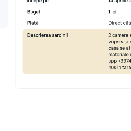
Începe pe
14 aprilie
Buget
1 lei
Plată
Direct căt
Descrierea sarcinii
2 camere s
vopsea,am 
casa se afl
materiale 
upp +33745
nus in tara