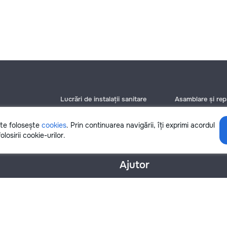
Lucrări de instalații sanitare
Asamblare și repa
Chișinău
Chișinău
Bălți
Bălți
ite folosește
cookies
. Prin continuarea navigării, îți exprimi acordul
Botanica
Botanica
olosirii cookie-urilor.
Ajutor
nțialitate
Cookies
Scrie în suport
info@remont.md
SRL "Br Team Pro"