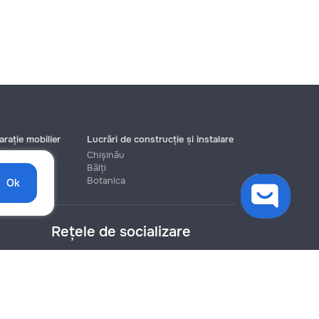
rație mobilier
Lucrări de construcție și instalare
Chișinău
Bălți
Botanica
Ok
Rețele de socializare