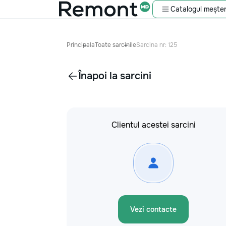
Catalogul meșter
Principala
Toate sarcinile
Sarcina nr: 125
Înapoi la sarcini
Clientul acestei sarcini
Vezi contacte