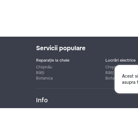
Servicii populare
Reparație la cheie
Lucrări electrice
Chișinău
Chișinău
Bălți
Bălți
Acest s
Botanica
Botanica
Nume
asupra f
Info
Telefon
Blog
Reguli
Prețuri la servicii
Ajutor
Politica de confide