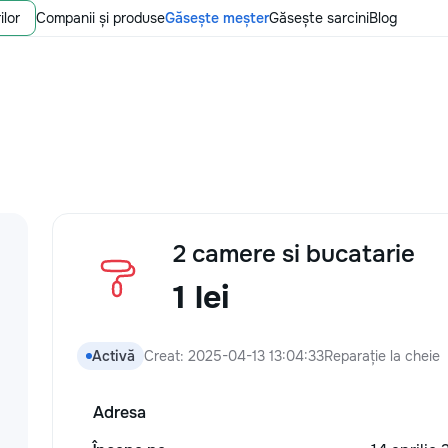
ilor
Companii și produse
Găsește meșter
Găsește sarcini
Blog
2 camere si bucatarie
1 lei
Activă
Creat: 2025-04-13 13:04:33
Reparație la cheie
Adresa