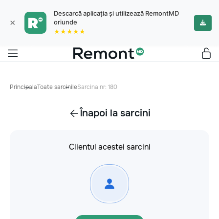
Descarcă aplicația și utilizează RemontMD
×
oriunde
★★★★★
Principala
Toate sarcinile
Sarcina nr: 180
Înapoi la sarcini
Clientul acestei sarcini