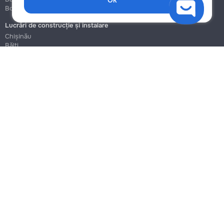
Ok
Botanica
Botanica
Lucrări de construcție și instalare
Chișinău
Bălți
Botanica
Blog
Reguli
Prețuri la servicii
Ajutor
Politica de confidențialitate
Cookies
Scrie în suport