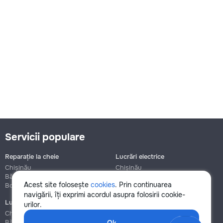
Servicii populare
Reparație la cheie
Lucrări electrice
Chișinău
Chișinău
Bălți
Bălți
Acest site folosește
cookies
. Prin continuarea
Botanica
Botanica
navigării, îți exprimi acordul asupra folosirii cookie-
Lucrări de instalații sanitare
Asamblare și reparație mobilier
urilor.
Chișinău
Chișinău
Bălți
Bălți