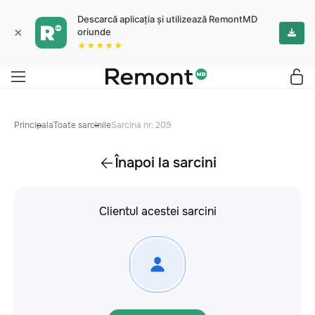
Descarcă aplicația și utilizează RemontMD
×
oriunde
★★★★★
Principala
Toate sarcinile
Sarcina nr: 209
Înapoi la sarcini
Clientul acestei sarcini