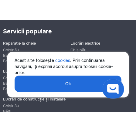
Servicii populare
Reparație la cheie
Lucrări electrice
Chișinău
Chișinău
Bălți
Bălți
Acest site folosește
cookies
. Prin continuarea
Botanica
Botanica
navigării, îți exprimi acordul asupra folosirii cookie-
Lucrări de instalații sanitare
Asamblare și reparație mobilier
urilor.
Chișinău
Chișinău
Bălți
Bălți
Ok
Botanica
Botanica
Lucrări de construcție și instalare
Chișinău
Bălți
Botanica