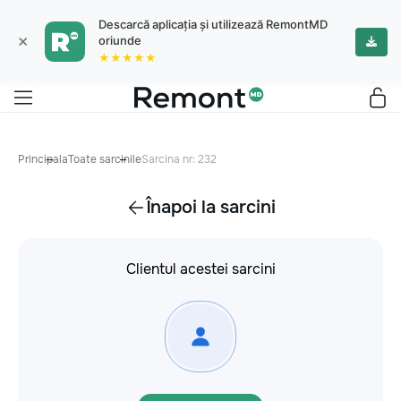
Descarcă aplicația și utilizează RemontMD
×
oriunde
★★★★★
Principala
Toate sarcinile
Sarcina nr: 232
Înapoi la sarcini
Clientul acestei sarcini