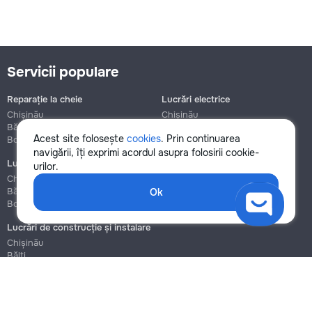
Servicii populare
Reparație la cheie
Lucrări electrice
Chișinău
Chișinău
Bălți
Bălți
Acest site folosește
cookies
. Prin continuarea
Botanica
Botanica
navigării, îți exprimi acordul asupra folosirii cookie-
Lucrări de instalații sanitare
Asamblare și reparație mobilier
urilor.
Chișinău
Chișinău
Bălți
Bălți
Ok
Botanica
Botanica
Lucrări de construcție și instalare
Chișinău
Bălți
Botanica