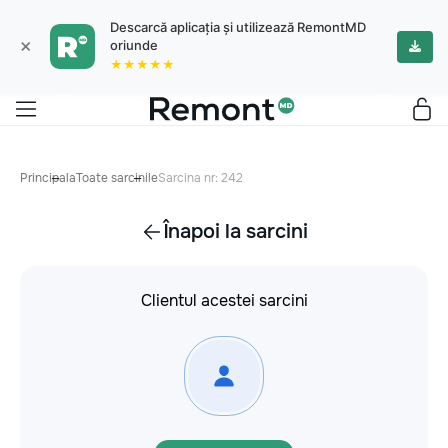
Descarcă aplicația și utilizează RemontMD
×
oriunde
★★★★★
Principala
Toate sarcinile
Sarcina nr: 242
Înapoi la sarcini
Clientul acestei sarcini